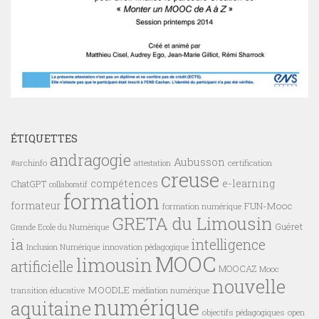
ÉTIQUETTES
andragogie
Aubusson
#archinfo
certification
attestation
creuse
compétences
e-learning
ChatGPT
collaboratif
formation
formateur
FUN-Mooc
formation numérique
GRETA du Limousin
Guéret
Grande Ecole du Numérique
ia
intelligence
innovation pédagogique
Inclusion Numérique
MOOC
limousin
artificielle
MOOCAZ
Mooc
nouvelle
MOODLE
transition éducative
médiation numérique
numérique
aquitaine
objectifs pédagogiques
open