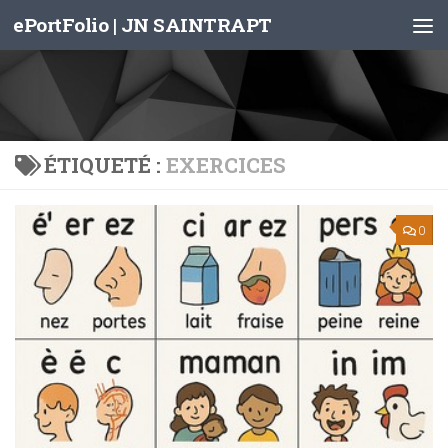
ePortFolio | JN SAINTRAPT
Skip to content
ÉTIQUETÉ :
EXERCICES
0