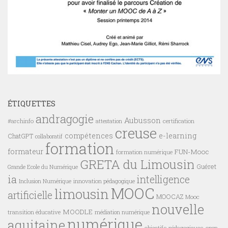
ÉTIQUETTES
andragogie
Aubusson
#archinfo
certification
attestation
creuse
compétences
e-learning
ChatGPT
collaboratif
formation
formateur
FUN-Mooc
formation numérique
GRETA du Limousin
Guéret
Grande Ecole du Numérique
ia
intelligence
innovation pédagogique
Inclusion Numérique
MOOC
limousin
artificielle
MOOCAZ
Mooc
nouvelle
MOODLE
transition éducative
médiation numérique
numérique
aquitaine
objectifs pédagogiques
open