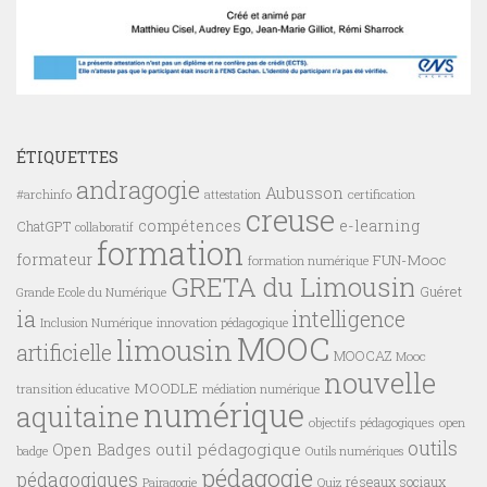
ÉTIQUETTES
andragogie
Aubusson
#archinfo
certification
attestation
creuse
compétences
e-learning
ChatGPT
collaboratif
formation
formateur
FUN-Mooc
formation numérique
GRETA du Limousin
Guéret
Grande Ecole du Numérique
ia
intelligence
innovation pédagogique
Inclusion Numérique
MOOC
limousin
artificielle
MOOCAZ
Mooc
nouvelle
MOODLE
transition éducative
médiation numérique
numérique
aquitaine
objectifs pédagogiques
open
outils
outil pédagogique
Open Badges
badge
Outils numériques
pédagogie
pédagogiques
réseaux sociaux
Pairagogie
Quiz