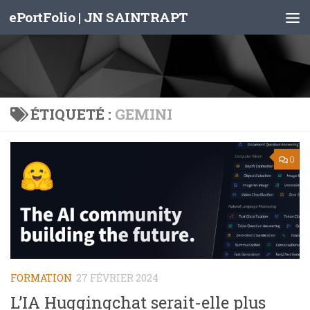
ePortFolio | JN SAINTRAPT
Skip to content
ÉTIQUETÉ :
GEMINI
0
FORMATION
27 FÉVRIER 2024
L’IA Huggingchat serait-elle plus