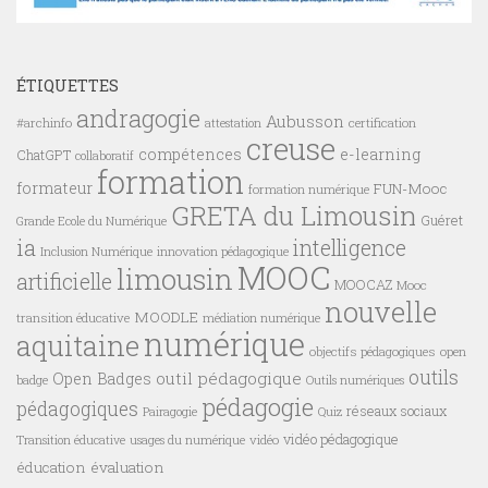
ÉTIQUETTES
andragogie
Aubusson
#archinfo
certification
attestation
creuse
compétences
e-learning
ChatGPT
collaboratif
formation
formateur
FUN-Mooc
formation numérique
GRETA du Limousin
Guéret
Grande Ecole du Numérique
ia
intelligence
innovation pédagogique
Inclusion Numérique
MOOC
limousin
artificielle
MOOCAZ
Mooc
nouvelle
MOODLE
transition éducative
médiation numérique
numérique
aquitaine
objectifs pédagogiques
open
outils
outil pédagogique
Open Badges
badge
Outils numériques
pédagogie
pédagogiques
réseaux sociaux
Pairagogie
Quiz
vidéo pédagogique
vidéo
Transition éducative
usages du numérique
éducation
évaluation