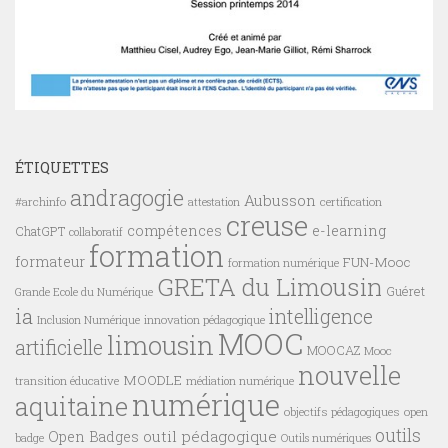
ÉTIQUETTES
andragogie
Aubusson
#archinfo
certification
attestation
creuse
compétences
e-learning
ChatGPT
collaboratif
formation
formateur
FUN-Mooc
formation numérique
GRETA du Limousin
Guéret
Grande Ecole du Numérique
ia
intelligence
innovation pédagogique
Inclusion Numérique
MOOC
limousin
artificielle
MOOCAZ
Mooc
nouvelle
MOODLE
transition éducative
médiation numérique
numérique
aquitaine
objectifs pédagogiques
open
outils
outil pédagogique
Open Badges
badge
Outils numériques