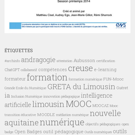
ÉTIQUETTES
andragogie
Aubusson
#archinfo
certification
attestation
creuse
compétences
e-learning
ChatGPT
collaboratif
formation
formateur
FUN-Mooc
formation numérique
GRETA du Limousin
Guéret
Grande Ecole du Numérique
ia
intelligence
innovation pédagogique
Inclusion Numérique
MOOC
limousin
artificielle
MOOCAZ
Mooc
nouvelle
MOODLE
transition éducative
médiation numérique
numérique
aquitaine
objectifs pédagogiques
open
outils
outil pédagogique
Open Badges
badge
Outils numériques