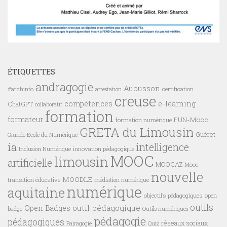
ÉTIQUETTES
andragogie
Aubusson
#archinfo
certification
attestation
creuse
compétences
e-learning
ChatGPT
collaboratif
formation
formateur
FUN-Mooc
formation numérique
GRETA du Limousin
Guéret
Grande Ecole du Numérique
ia
intelligence
innovation pédagogique
Inclusion Numérique
MOOC
limousin
artificielle
MOOCAZ
Mooc
nouvelle
MOODLE
transition éducative
médiation numérique
numérique
aquitaine
objectifs pédagogiques
open
outils
outil pédagogique
Open Badges
badge
Outils numériques
pédagogie
pédagogiques
réseaux sociaux
Pairagogie
Quiz