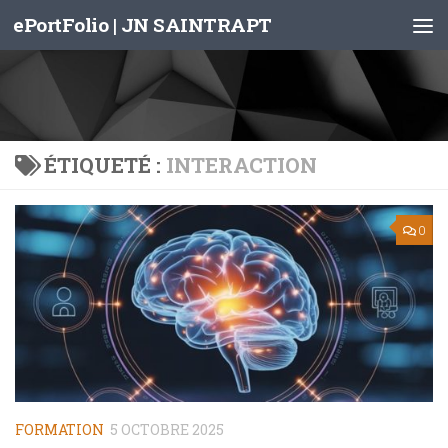
ePortFolio | JN SAINTRAPT
Skip to content
ÉTIQUETÉ :
INTERACTION
0
FORMATION
5 OCTOBRE 2025