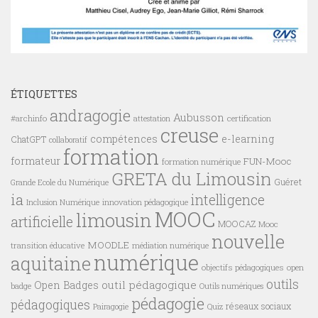
ÉTIQUETTES
andragogie
Aubusson
#archinfo
certification
attestation
creuse
compétences
e-learning
ChatGPT
collaboratif
formation
formateur
FUN-Mooc
formation numérique
GRETA du Limousin
Guéret
Grande Ecole du Numérique
ia
intelligence
innovation pédagogique
Inclusion Numérique
MOOC
limousin
artificielle
MOOCAZ
Mooc
nouvelle
MOODLE
transition éducative
médiation numérique
numérique
aquitaine
objectifs pédagogiques
open
outils
outil pédagogique
Open Badges
badge
Outils numériques
pédagogie
pédagogiques
réseaux sociaux
Pairagogie
Quiz