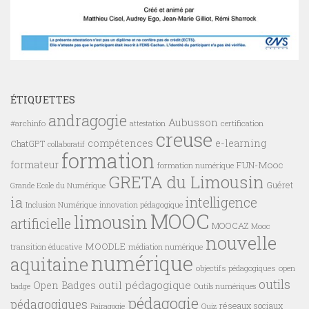
ÉTIQUETTES
andragogie
Aubusson
#archinfo
certification
attestation
creuse
compétences
e-learning
ChatGPT
collaboratif
formation
formateur
FUN-Mooc
formation numérique
GRETA du Limousin
Guéret
Grande Ecole du Numérique
ia
intelligence
innovation pédagogique
Inclusion Numérique
MOOC
limousin
artificielle
MOOCAZ
Mooc
nouvelle
MOODLE
transition éducative
médiation numérique
numérique
aquitaine
objectifs pédagogiques
open
outils
outil pédagogique
Open Badges
badge
Outils numériques
pédagogie
pédagogiques
réseaux sociaux
Pairagogie
Quiz