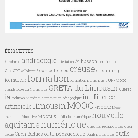
ÉTIQUETTES
andragogie
Aubusson
#archinfo
certification
attestation
creuse
compétences
e-learning
ChatGPT
collaboratif
formation
formateur
FUN-Mooc
formation numérique
GRETA du Limousin
Guéret
Grande Ecole du Numérique
ia
intelligence
innovation pédagogique
Inclusion Numérique
MOOC
limousin
artificielle
MOOCAZ
Mooc
nouvelle
MOODLE
transition éducative
médiation numérique
numérique
aquitaine
objectifs pédagogiques
open
outils
outil pédagogique
Open Badges
badge
Outils numériques