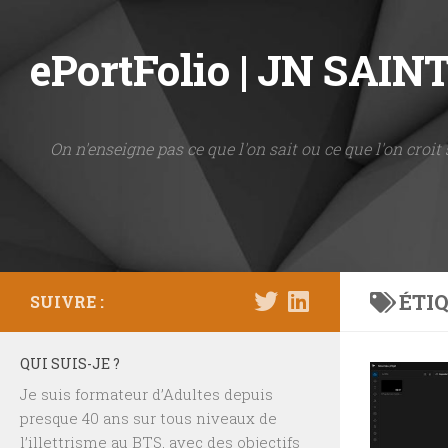
Skip to content
ePortFolio | JN SAI
On n'enseigne pas ce que l'on sait ou ce que l'on croit 
ÉTIQ
SUIVRE :
QUI SUIS-JE ?
Je suis formateur d’Adultes depuis
presque 40 ans sur tous niveaux de
l’illettrisme au BTS, avec des objectifs