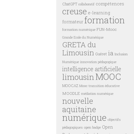
compétences
ChatGPT
collaboratif
creuse
e-learning
formation
formateur
FUN-Mooc
formation numérique
Grande Ecole du Numérique
GRETA du
Limousin
ia
Guéret
Inclusion
innovation pédagogique
Numérique
intelligence artificielle
MOOC
limousin
MOOCAZ
Mooc transition éducative
MOODLE
médiation numérique
nouvelle
aquitaine
numérique
objectifs
Open
pédagogiques
open badge