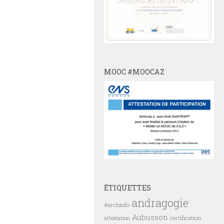
MOOC #MOOCAZ
ÉTIQUETTES
andragogie
#archinfo
Aubusson
certification
attestation