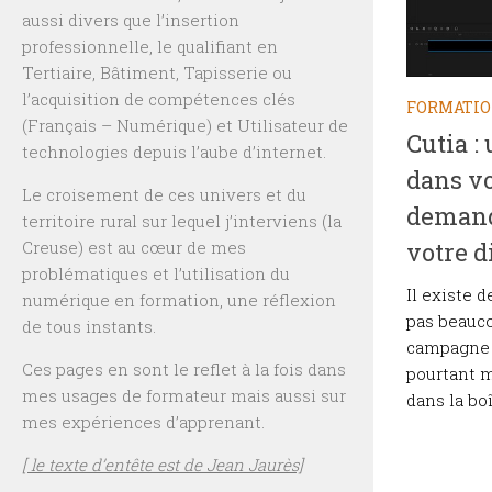
aussi divers que l’insertion
professionnelle, le qualifiant en
Tertiaire, Bâtiment, Tapisserie ou
l’acquisition de compétences clés
FORMATI
(Français – Numérique) et Utilisateur de
Cutia :
technologies depuis l’aube d’internet.
dans vo
Le croisement de ces univers et du
demand
territoire rural sur lequel j’interviens (la
Creuse) est au cœur de mes
votre d
problématiques et l’utilisation du
Il existe 
numérique en formation, une réflexion
pas beauco
de tous instants.
campagne m
Ces pages en sont le reflet à la fois dans
pourtant m
mes usages de formateur mais aussi sur
dans la boî
mes expériences d’apprenant.
[ le texte d’entête est de Jean Jaurès]