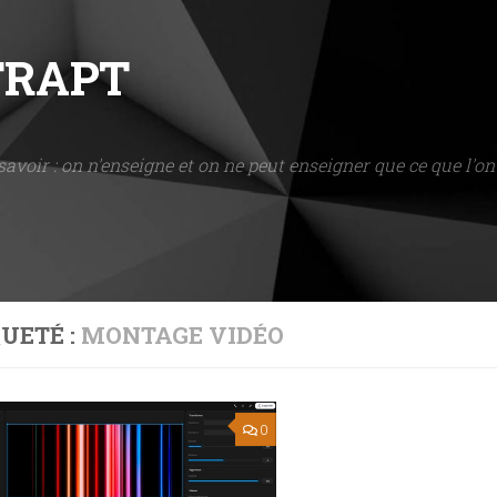
NTRAPT
savoir : on n'enseigne et on ne peut enseigner que ce que l'on 
UETÉ :
MONTAGE VIDÉO
0