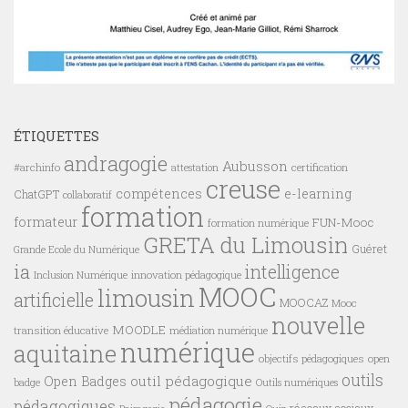
ÉTIQUETTES
andragogie
Aubusson
#archinfo
certification
attestation
creuse
compétences
e-learning
ChatGPT
collaboratif
formation
formateur
FUN-Mooc
formation numérique
GRETA du Limousin
Guéret
Grande Ecole du Numérique
ia
intelligence
innovation pédagogique
Inclusion Numérique
MOOC
limousin
artificielle
MOOCAZ
Mooc
nouvelle
MOODLE
transition éducative
médiation numérique
numérique
aquitaine
objectifs pédagogiques
open
outils
outil pédagogique
Open Badges
badge
Outils numériques
pédagogie
pédagogiques
réseaux sociaux