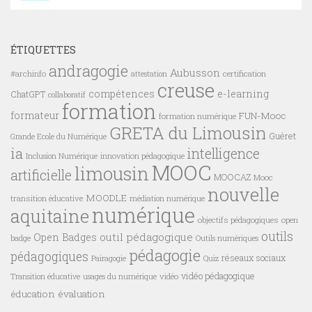
ÉTIQUETTES
andragogie
Aubusson
#archinfo
certification
attestation
creuse
compétences
e-learning
ChatGPT
collaboratif
formation
formateur
FUN-Mooc
formation numérique
GRETA du Limousin
Guéret
Grande Ecole du Numérique
ia
intelligence
innovation pédagogique
Inclusion Numérique
MOOC
limousin
artificielle
MOOCAZ
Mooc
nouvelle
MOODLE
transition éducative
médiation numérique
numérique
aquitaine
objectifs pédagogiques
open
outils
outil pédagogique
Open Badges
badge
Outils numériques
pédagogie
pédagogiques
réseaux sociaux
Pairagogie
Quiz
vidéo pédagogique
vidéo
Transition éducative
usages du numérique
éducation
évaluation