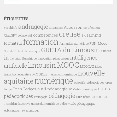
ÉTIQUETTES
andragogie
Aubusson
#archinfo
certification
attestation
creuse
compétences
e-learning
ChatGPT
collaboratif
formation
formateur
FUN-Mooc
formation numérique
GRETA du Limousin
Guéret
Grande Ecole du Numérique
ia
intelligence
innovation pédagogique
Inclusion Numérique
MOOC
limousin
artificielle
MOOCAZ
Mooc
nouvelle
MOODLE
transition éducative
médiation numérique
numérique
aquitaine
objectifs pédagogiques
open
outils
outil pédagogique
Open Badges
badge
Outils numériques
pédagogie
pédagogiques
réseaux sociaux
Pairagogie
Quiz
vidéo pédagogique
vidéo
Transition éducative
usages du numérique
éducation
évaluation