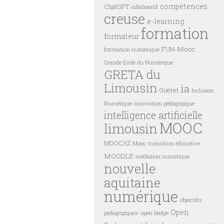
compétences
ChatGPT
collaboratif
creuse
e-learning
formation
formateur
FUN-Mooc
formation numérique
Grande Ecole du Numérique
GRETA du
Limousin
ia
Guéret
Inclusion
innovation pédagogique
Numérique
intelligence artificielle
MOOC
limousin
MOOCAZ
Mooc transition éducative
MOODLE
médiation numérique
nouvelle
aquitaine
numérique
objectifs
Open
pédagogiques
open badge