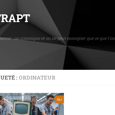
NTRAPT
savoir : on n'enseigne et on ne peut enseigner que ce que l'on 
UETÉ :
ORDINATEUR
1