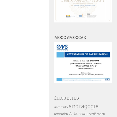
MOOC #MOOCAZ
ÉTIQUETTES
andragogie
#archinfo
Aubusson
certification
attestation