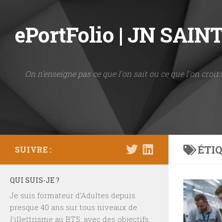
Skip to content
ePortFolio | JN SAI
On n'enseigne pas ce que l'on sait ou ce que l'on croit 
ÉTIQ
SUIVRE :
QUI SUIS-JE ?
Je suis formateur d’Adultes depuis
presque 40 ans sur tous niveaux de
l’illettrisme au BTS, avec des objectifs