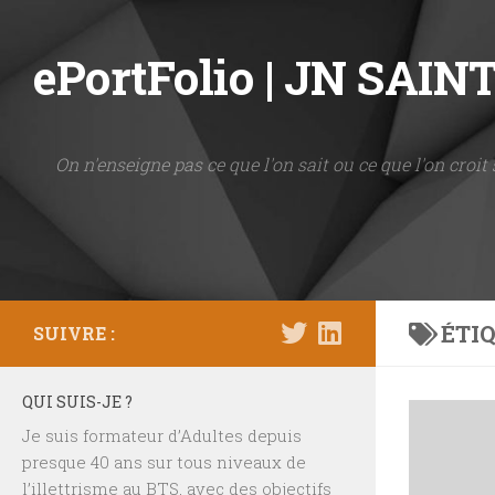
Skip to content
ePortFolio | JN SAI
On n'enseigne pas ce que l'on sait ou ce que l'on croit 
ÉTIQ
SUIVRE :
QUI SUIS-JE ?
Je suis formateur d’Adultes depuis
presque 40 ans sur tous niveaux de
l’illettrisme au BTS, avec des objectifs