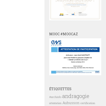
MOOC #MOOCAZ
ÉTIQUETTES
andragogie
#archinfo
Aubusson
certification
attestation