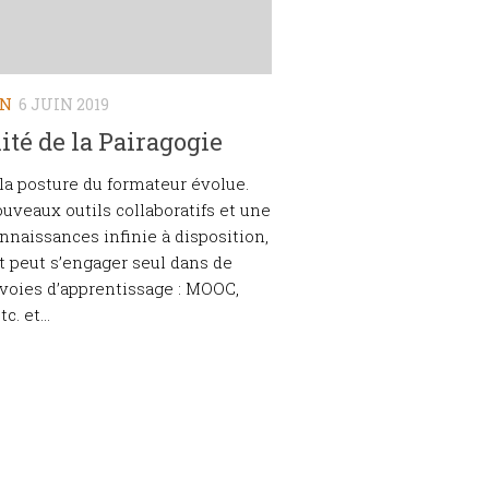
ON
6 JUIN 2019
lité de la Pairagogie
, la posture du formateur évolue.
uveaux outils collaboratifs et une
nnaissances infinie à disposition,
t peut s’engager seul dans de
voies d’apprentissage : MOOC,
c. et...