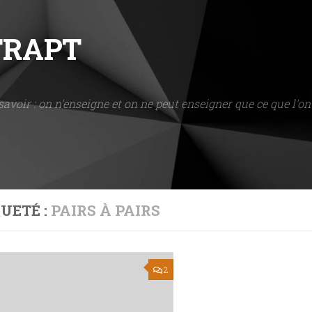
NTRAPT
savoir : on n'enseigne et on ne peut enseigner que ce que l'on 
UETÉ :
PAIRS À PAIRS
2