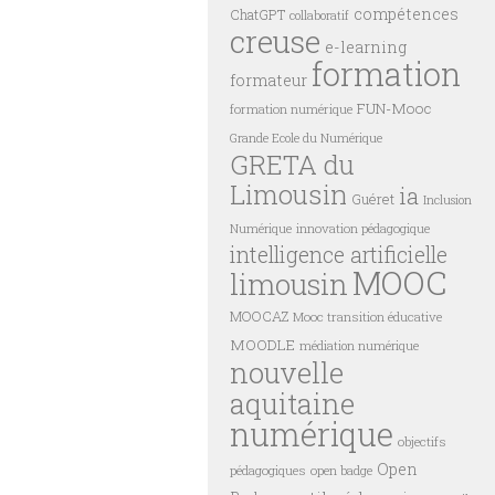
compétences
ChatGPT
collaboratif
creuse
e-learning
formation
formateur
FUN-Mooc
formation numérique
Grande Ecole du Numérique
GRETA du
Limousin
ia
Guéret
Inclusion
innovation pédagogique
Numérique
intelligence artificielle
MOOC
limousin
MOOCAZ
Mooc transition éducative
MOODLE
médiation numérique
nouvelle
aquitaine
numérique
objectifs
Open
pédagogiques
open badge