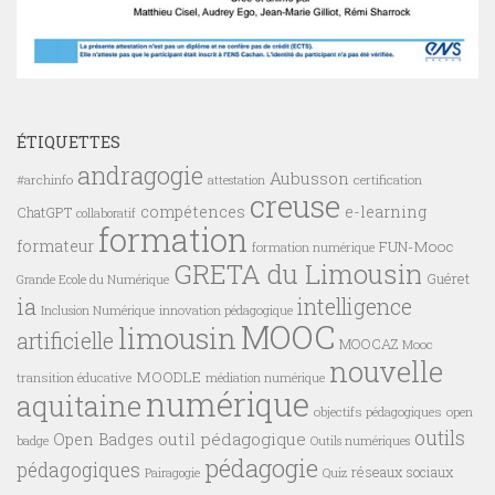
ÉTIQUETTES
andragogie
Aubusson
#archinfo
certification
attestation
creuse
compétences
e-learning
ChatGPT
collaboratif
formation
formateur
FUN-Mooc
formation numérique
GRETA du Limousin
Guéret
Grande Ecole du Numérique
ia
intelligence
innovation pédagogique
Inclusion Numérique
MOOC
limousin
artificielle
MOOCAZ
Mooc
nouvelle
MOODLE
transition éducative
médiation numérique
numérique
aquitaine
objectifs pédagogiques
open
outils
outil pédagogique
Open Badges
badge
Outils numériques
pédagogie
pédagogiques
réseaux sociaux
Pairagogie
Quiz