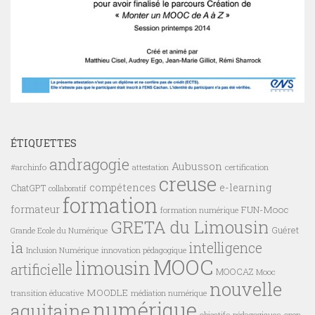
ÉTIQUETTES
andragogie
Aubusson
#archinfo
certification
attestation
creuse
compétences
e-learning
ChatGPT
collaboratif
formation
formateur
FUN-Mooc
formation numérique
GRETA du Limousin
Guéret
Grande Ecole du Numérique
ia
intelligence
innovation pédagogique
Inclusion Numérique
MOOC
limousin
artificielle
MOOCAZ
Mooc
nouvelle
MOODLE
transition éducative
médiation numérique
numérique
aquitaine
objectifs pédagogiques
open