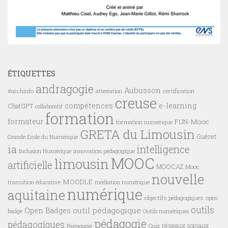
ÉTIQUETTES
andragogie
Aubusson
#archinfo
certification
attestation
creuse
compétences
e-learning
ChatGPT
collaboratif
formation
formateur
FUN-Mooc
formation numérique
GRETA du Limousin
Guéret
Grande Ecole du Numérique
ia
intelligence
innovation pédagogique
Inclusion Numérique
MOOC
limousin
artificielle
MOOCAZ
Mooc
nouvelle
MOODLE
transition éducative
médiation numérique
numérique
aquitaine
objectifs pédagogiques
open
outils
outil pédagogique
Open Badges
badge
Outils numériques
pédagogie
pédagogiques
réseaux sociaux
Pairagogie
Quiz