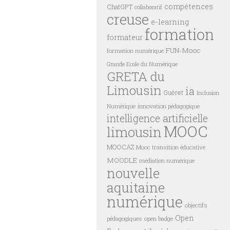
compétences
ChatGPT
collaboratif
creuse
e-learning
formation
formateur
FUN-Mooc
formation numérique
Grande Ecole du Numérique
GRETA du
Limousin
ia
Guéret
Inclusion
innovation pédagogique
Numérique
intelligence artificielle
MOOC
limousin
MOOCAZ
Mooc transition éducative
MOODLE
médiation numérique
nouvelle
aquitaine
numérique
objectifs
Open
pédagogiques
open badge