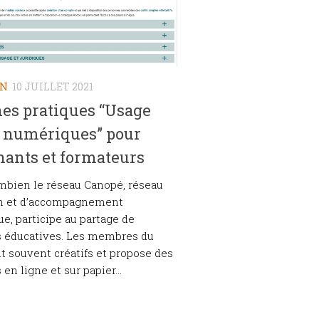
ON
10 JUILLET 2021
hes pratiques “Usage
s numériques” pour
nants et formateurs
mbien le réseau Canopé, réseau
on et d’accompagnement
e, participe au partage de
s éducatives. Les membres du
t souvent créatifs et propose des
en ligne et sur papier...