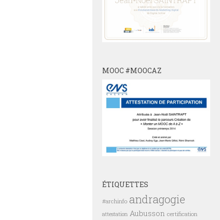
MOOC #MOOCAZ
ÉTIQUETTES
andragogie
#archinfo
Aubusson
certification
attestation