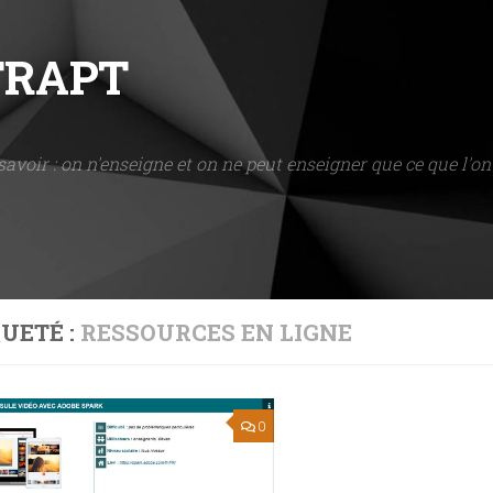
NTRAPT
savoir : on n'enseigne et on ne peut enseigner que ce que l'on 
UETÉ :
RESSOURCES EN LIGNE
0