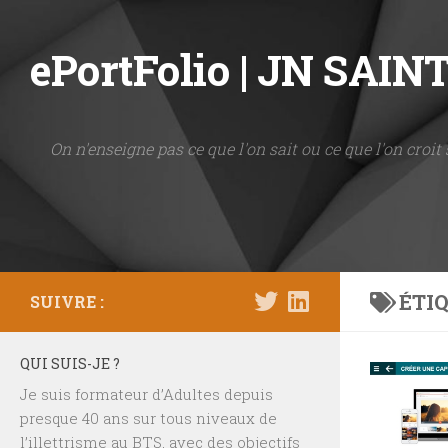
Skip to content
ePortFolio | JN SAI
On n'enseigne pas ce que l'on sait ou ce que l'on croit 
ÉTIQ
SUIVRE :
QUI SUIS-JE ?
Je suis formateur d’Adultes depuis
presque 40 ans sur tous niveaux de
l’illettrisme au BTS, avec des objectifs