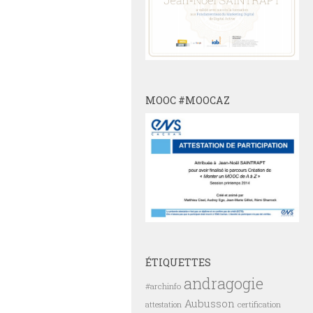
MOOC #MOOCAZ
ÉTIQUETTES
andragogie
#archinfo
Aubusson
certification
attestation