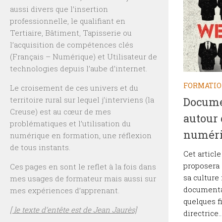
aussi divers que l’insertion
professionnelle, le qualifiant en
Tertiaire, Bâtiment, Tapisserie ou
l’acquisition de compétences clés
(Français – Numérique) et Utilisateur de
technologies depuis l’aube d’internet.
FORMATI
Le croisement de ces univers et du
Documen
territoire rural sur lequel j’interviens (la
Creuse) est au cœur de mes
autour 
problématiques et l’utilisation du
numér
numérique en formation, une réflexion
de tous instants.
Cet article
proposera 
Ces pages en sont le reflet à la fois dans
sa cultur
mes usages de formateur mais aussi sur
documentai
mes expériences d’apprenant.
quelques f
[ le texte d’entête est de Jean Jaurès]
directrice..