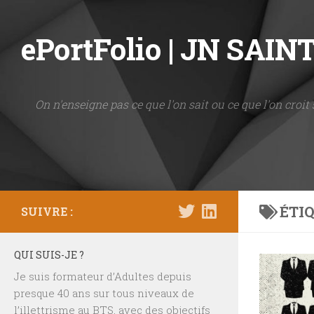
Skip to content
ePortFolio | JN SAI
On n'enseigne pas ce que l'on sait ou ce que l'on croit 
ÉTIQ
SUIVRE :
QUI SUIS-JE ?
Je suis formateur d’Adultes depuis
presque 40 ans sur tous niveaux de
l’illettrisme au BTS, avec des objectifs