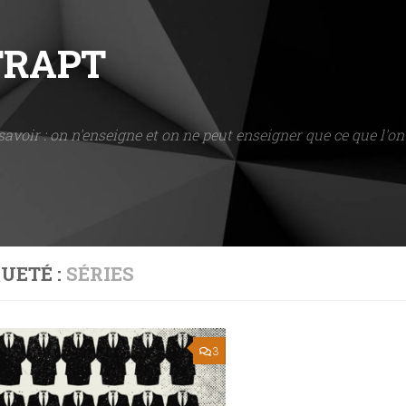
NTRAPT
savoir : on n'enseigne et on ne peut enseigner que ce que l'on 
UETÉ :
SÉRIES
3