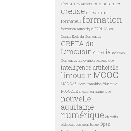
compétences
ChatGPT
collaboratif
creuse
e-learning
formation
formateur
FUN-Mooc
formation numérique
Grande Ecole du Numérique
GRETA du
Limousin
ia
Guéret
Inclusion
innovation pédagogique
Numérique
intelligence artificielle
MOOC
limousin
MOOCAZ
Mooc transition éducative
MOODLE
médiation numérique
nouvelle
aquitaine
numérique
objectifs
Open
pédagogiques
open badge