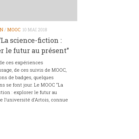
ON
/
MOOC
10 MAI 2018
a science-fiction :
r le futur au présent”
de ces expériences
ssage, de ces suivis de MOOC,
ions de badges, quelques
ns se font jour. Le MOOC “La
tion : explorer le futur au
e l’université d’Artois, connue