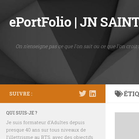
Skip to content
ePortFolio | JN SAI
On n'enseigne pas ce que l'on sait ou ce que l'on croit 
ÉTIQ
SUIVRE :
QUI SUIS-JE ?
Je suis formateur d’Adultes depuis
presque 40 ans sur tous niveaux de
l’illettrisme au BTS, avec des objectifs