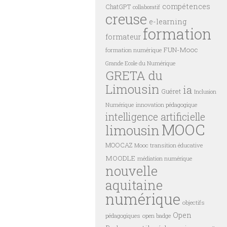
compétences
ChatGPT
collaboratif
creuse
e-learning
formation
formateur
FUN-Mooc
formation numérique
Grande Ecole du Numérique
GRETA du
Limousin
ia
Guéret
Inclusion
innovation pédagogique
Numérique
intelligence artificielle
MOOC
limousin
MOOCAZ
Mooc transition éducative
MOODLE
médiation numérique
nouvelle
aquitaine
numérique
objectifs
Open
pédagogiques
open badge