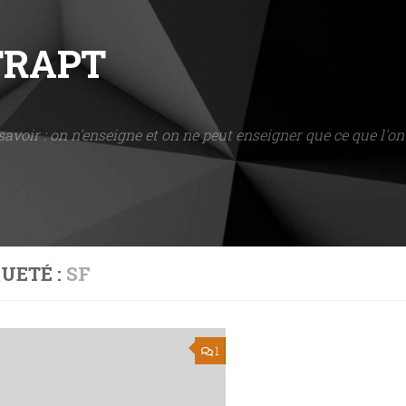
NTRAPT
savoir : on n'enseigne et on ne peut enseigner que ce que l'on 
UETÉ :
SF
1