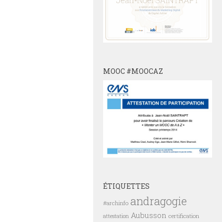
MOOC #MOOCAZ
ÉTIQUETTES
andragogie
#archinfo
Aubusson
certification
attestation