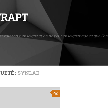
NTRAPT
savoir : on n'enseigne et on ne peut enseigner que ce que l'on 
UETÉ :
SYNLAB
1