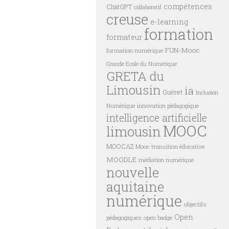
compétences
ChatGPT
collaboratif
creuse
e-learning
formation
formateur
FUN-Mooc
formation numérique
Grande Ecole du Numérique
GRETA du
Limousin
ia
Guéret
Inclusion
innovation pédagogique
Numérique
intelligence artificielle
MOOC
limousin
MOOCAZ
Mooc transition éducative
MOODLE
médiation numérique
nouvelle
aquitaine
numérique
objectifs
Open
pédagogiques
open badge