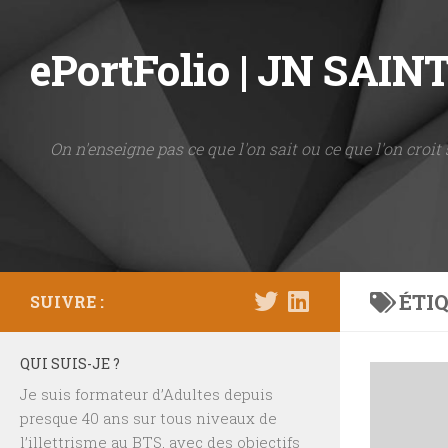
Skip to content
ePortFolio | JN SAI
On n'enseigne pas ce que l'on sait ou ce que l'on croit 
ÉTIQ
SUIVRE :
QUI SUIS-JE ?
Je suis formateur d’Adultes depuis
presque 40 ans sur tous niveaux de
l’illettrisme au BTS, avec des objectifs