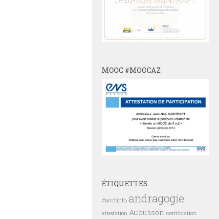
MOOC #MOOCAZ
ÉTIQUETTES
andragogie
#archinfo
Aubusson
certification
attestation