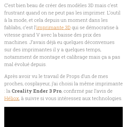
C’est bien beau de créer des modèles 3D mais c’est
frustrant quand on ne peut pas les imprimer. L’outil
à la mode, et cela depuis un moment dans les
fablabs, c’est l’
imprimante 3D
qui se démocratise à
vitesse grand V avec la baisse des prix des
machines. J’avais déjà eu quelques déconvenues
sur des imprimantes il y a quelques temps,
notamment de montage et calibrage mais ça a pas
mal évolué depuis.
Après avoir vu le travail de Props d’un de mes
proches, cosplayeur, j’ai choisi la même imprimante
: la
Creality Ender 3 Pro
, confirmé par l’avis de
Héliox
, à suivre si vous intéressez aux technologies.