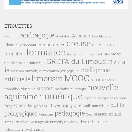
ÉTIQUETTES
andragogie
Aubusson
#archinfo
certification
attestation
creuse
compétences
e-learning
ChatGPT
collaboratif
formation
formateur
FUN-Mooc
formation numérique
GRETA du Limousin
Guéret
Grande Ecole du Numérique
ia
intelligence
innovation pédagogique
Inclusion Numérique
MOOC
limousin
artificielle
MOOCAZ
Mooc
nouvelle
MOODLE
transition éducative
médiation numérique
numérique
aquitaine
objectifs pédagogiques
open
outils
outil pédagogique
Open Badges
badge
Outils numériques
pédagogie
pédagogiques
réseaux sociaux
Pairagogie
Quiz
vidéo pédagogique
vidéo
Transition éducative
usages du numérique
éducation
évaluation