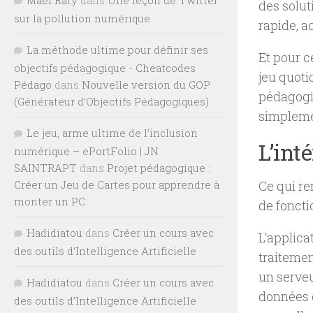
des solut
sur la pollution numérique
rapide, a
La méthode ultime pour définir ses
Et pour c
objectifs pédagogique - Cheatcodes
jeu quoti
Pédago
dans
Nouvelle version du GOP
pédagogi
(Générateur d’Objectifs Pédagogiques)
simplemen
Le jeu, arme ultime de l’inclusion
L’int
numérique – ePortFolio | JN
SAINTRAPT
dans
Projet pédagogique :
Créer un Jeu de Cartes pour apprendre à
Ce qui r
monter un PC
de foncti
Hadidiatou
dans
Créer un cours avec
L’applica
des outils d’Intelligence Artificielle
traitemen
un serveu
Hadidiatou
dans
Créer un cours avec
données 
des outils d’Intelligence Artificielle