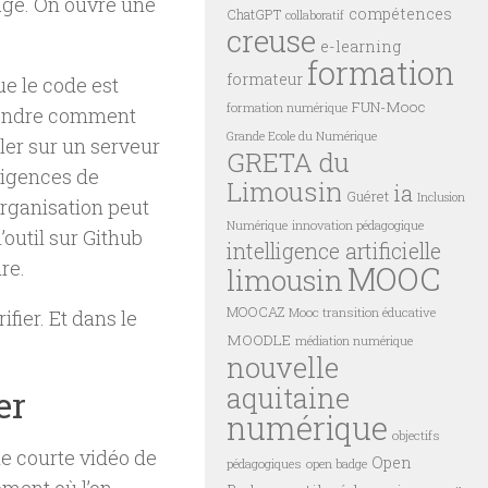
tagé. On ouvre une
compétences
ChatGPT
collaboratif
creuse
e-learning
formation
formateur
ue le code est
FUN-Mooc
formation numérique
prendre comment
Grande Ecole du Numérique
ller sur un serveur
GRETA du
xigences de
Limousin
ia
Guéret
Inclusion
rganisation peut
innovation pédagogique
Numérique
outil sur Github
intelligence artificielle
re.
MOOC
limousin
MOOCAZ
Mooc transition éducative
ifier. Et dans le
MOODLE
médiation numérique
nouvelle
aquitaine
er
numérique
objectifs
ne courte vidéo de
Open
pédagogiques
open badge