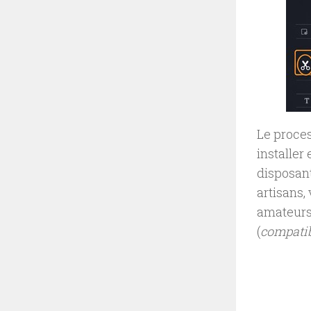
Le proce
installer
disposant
artisans,
amateurs 
(
compati