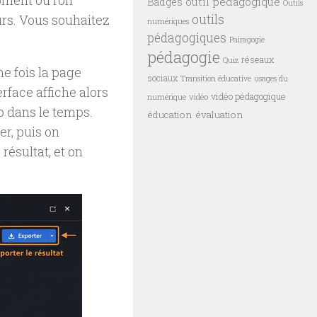
oment où l’on
outil pédagogique
Badges
Outils
outils
urs. Vous souhaitez
numériques
pédagogiques
Pairagogie
pédagogie
réseaux
Quiz
ne fois la page
sociaux
Transition éducative
usages du
erface affiche alors
vidéo pédagogique
vidéo
numérique
éo dans le temps.
éducation
évaluation
r, puis on
résultat, et on