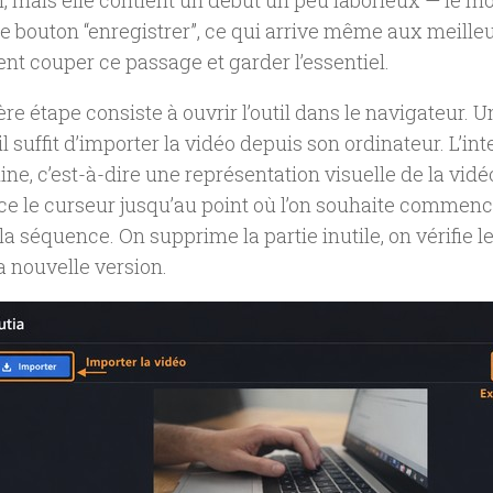
, mais elle contient un début un peu laborieux — le m
e bouton “enregistrer”, ce qui arrive même aux meille
t couper ce passage et garder l’essentiel.
re étape consiste à ouvrir l’outil dans le navigateur. U
il suffit d’importer la vidéo depuis son ordinateur. L’int
ine, c’est-à-dire une représentation visuelle de la vid
e le curseur jusqu’au point où l’on souhaite commence
a séquence. On supprime la partie inutile, on vérifie le 
a nouvelle version.