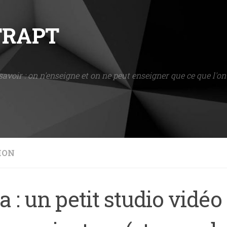
NTRAPT
savoir : on n'enseigne et on ne peut enseigner que ce que l'on 
ION
a : un petit studio vidé