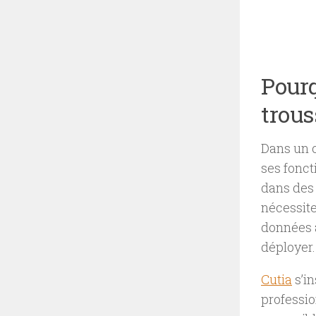
Pourq
trou
Dans un c
ses fonct
dans des 
nécessite
données a
déployer.
Cutia
s’in
professio