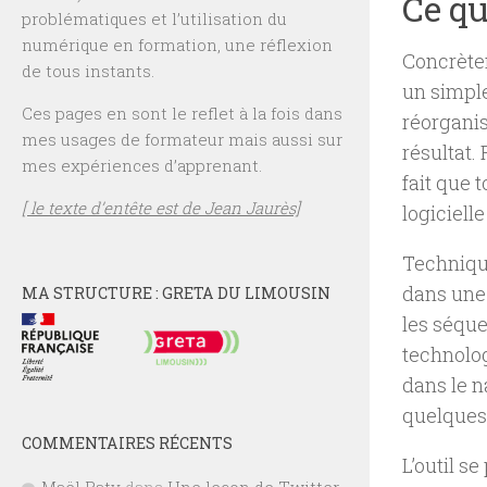
Ce qu
problématiques et l’utilisation du
numérique en formation, une réflexion
Concrèt
de tous instants.
un simple
Ces pages en sont le reflet à la fois dans
réorganis
mes usages de formateur mais aussi sur
résultat.
mes expériences d’apprenant.
fait que 
[ le texte d’entête est de Jean Jaurès]
logiciell
Techniqu
dans une 
MA STRUCTURE : GRETA DU LIMOUSIN
les séque
technolo
dans le n
quelques 
COMMENTAIRES RÉCENTS
L’outil s
Maël Raty
dans
Une leçon de Twitter