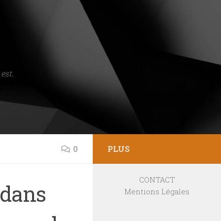
est.
0
PLUS
CONTACT
o dans
Mentions Légales