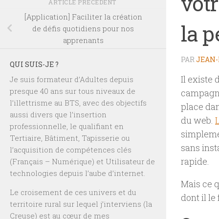
vot
ARTICLE PRÉCÉDENT
[Application] Faciliter la création
la p
de défis quotidiens pour nos
apprenants
PAR
JEAN-
QUI SUIS-JE ?
Il existe
Je suis formateur d’Adultes depuis
presque 40 ans sur tous niveaux de
campagne
l’illettrisme au BTS, avec des objectifs
place dan
aussi divers que l’insertion
du web.
L
professionnelle, le qualifiant en
simplemen
Tertiaire, Bâtiment, Tapisserie ou
sans inst
l’acquisition de compétences clés
rapide.
(Français – Numérique) et Utilisateur de
technologies depuis l’aube d’internet.
Mais ce q
Le croisement de ces univers et du
dont il le 
territoire rural sur lequel j’interviens (la
Creuse) est au cœur de mes