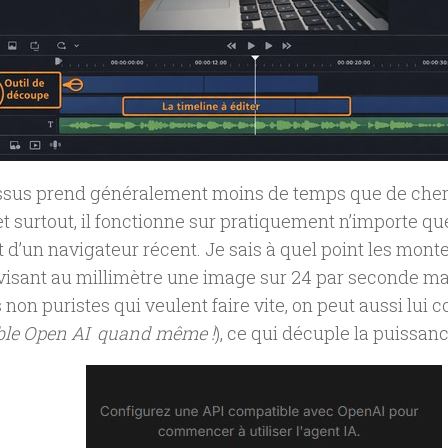
ssus prend généralement moins de temps que de cherc
 et surtout, il fonctionne sur pratiquement n’importe qu
 d’un navigateur récent. Je sais à quel point les mont
 visant au millimètre une image sur 24 par seconde ma
non puristes qui veulent faire vite, on peut aussi lui c
ble Open AI quand même !
), ce qui décuple la puissance