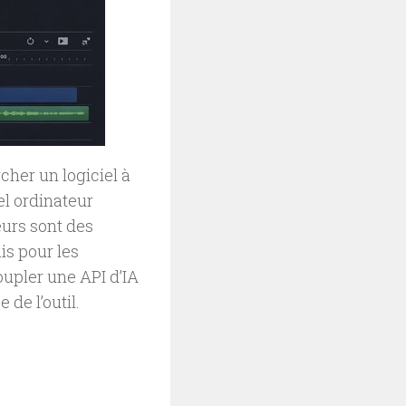
her un logiciel à
el ordinateur
eurs sont des
is pour les
oupler une API d’IA
 de l’outil.