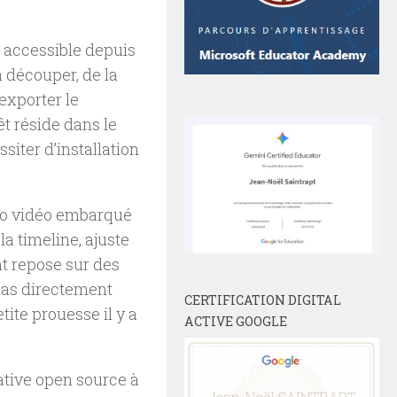
, accessible depuis
 découper, de la
’exporter le
êt réside dans le
siter d’installation
io vidéo embarqué
la timeline, ajuste
t repose sur des
ias directement
CERTIFICATION DIGITAL
ite prouesse il y a
ACTIVE GOOGLE
ative open source à