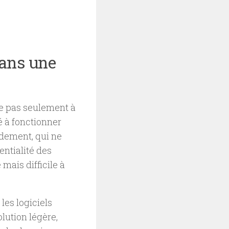
dans une
re pas seulement à
é à fonctionner
idement, qui ne
entialité des
mais difficile à
les logiciels
lution légère,