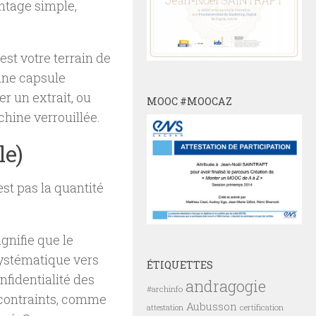
ontage simple,
.
est votre terrain de
 une capsule
 un extrait, ou
MOOC #MOOCAZ
hine verrouillée.
le)
est pas la quantité
gnifie que le
systématique vers
ÉTIQUETTES
nfidentialité des
andragogie
#archinfo
 contraints, comme
Aubusson
certification
attestation