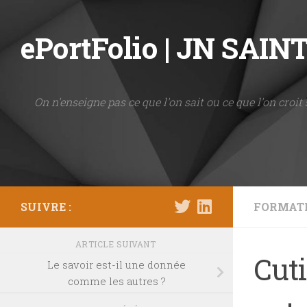
Skip to content
ePortFolio | JN SAI
On n'enseigne pas ce que l'on sait ou ce que l'on croit 
SUIVRE :
FORMAT
ARTICLE SUIVANT
Cuti
Le savoir est-il une donnée
comme les autres ?