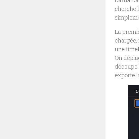
formation
cherche l
simplemen
La premiè
chargée, 
une timel
On déplac
découpe l
exporte l