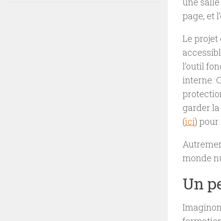
une salle
page, et l
Le projet
accessib
l’outil f
interne. 
protectio
garder la
(
ici
) pour
Autrement
monde nu
Un pe
Imaginons