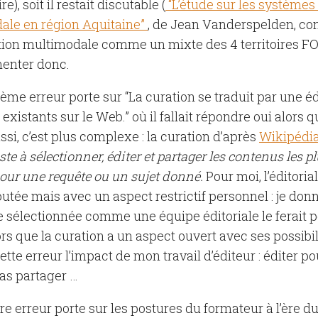
ire), soit il restait discutable (
“L’étude sur les systèmes
ale en région Aquitaine”
, de Jean Vanderspelden, co
ion multimodale comme un mixte des 4 territoires FOA
enter donc.
me erreur porte sur “La curation se traduit par une éd
existants sur le Web.” où il fallait répondre oui alors 
ussi, c’est plus complexe : la curation d’après
Wikipédi
ste à sélectionner, éditer et partager les contenus les p
our une requête ou un sujet donné.
Pour moi, l’éditoria
outée mais avec un aspect restrictif personnel : je don
 sélectionnée comme une équipe éditoriale le ferait p
ors que la curation a un aspect ouvert avec ses possibil
ette erreur l’impact de mon travail d’éditeur : éditer po
as partager …
re erreur porte sur les postures du formateur à l’ère d