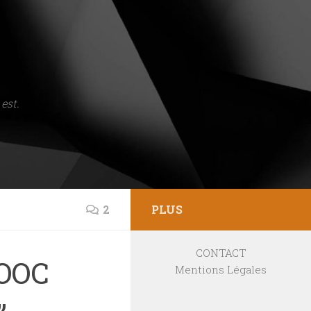
est.
2
PLUS
CONTACT
MOOC
Mentions Légales