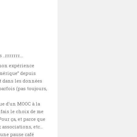
..rrrrrrr….
 mon expérience
umérique” depuis
nt dans les données
arfois (pas toujours,
que d’un MOOC à la
e fais le choix de me
our ça, et parce que
 associations, etc…
: une pause café