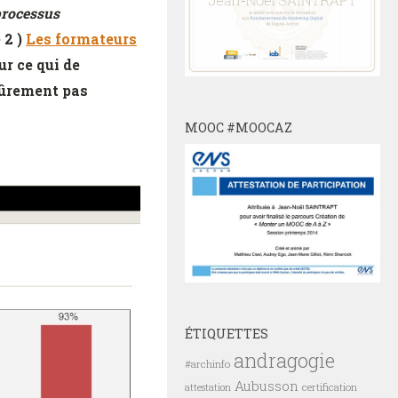
processus
 2 )
Les formateurs
ur ce qui de
sûrement pas
MOOC #MOOCAZ
ÉTIQUETTES
andragogie
#archinfo
Aubusson
certification
attestation