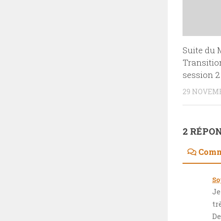
Suite du
Transitio
session 2
29 NOVEMB
2 RÉPO
Comm
So
Je
tr
De