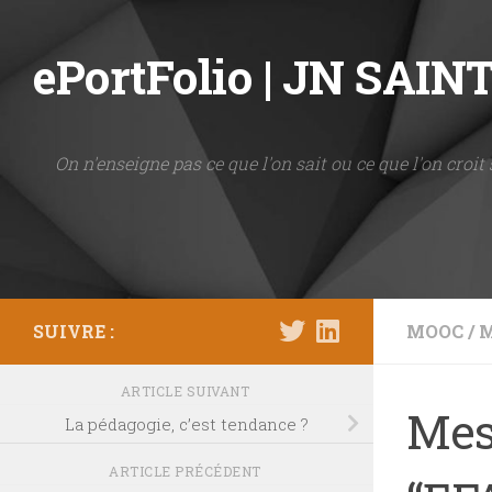
Skip to content
ePortFolio | JN SAI
On n'enseigne pas ce que l'on sait ou ce que l'on croit 
SUIVRE :
MOOC
/
M
ARTICLE SUIVANT
Mes
La pédagogie, c’est tendance ?
ARTICLE PRÉCÉDENT