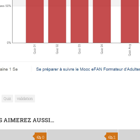
Quiz
validation
 AIMEREZ AUSSI...
0
2