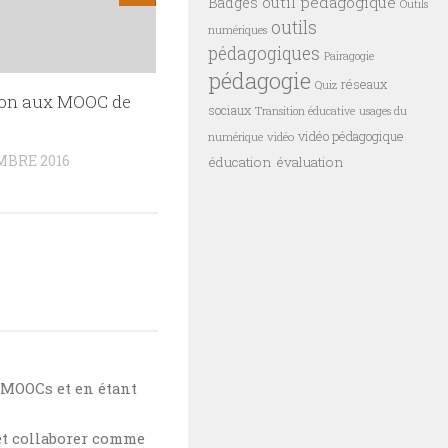
outil pédagogique
Badges
Outils
outils
numériques
pédagogiques
Pairagogie
pédagogie
réseaux
Quiz
ion aux MOOC de
sociaux
Transition éducative
usages du
vidéo pédagogique
vidéo
numérique
MBRE 2016
éducation
évaluation
e MOOCs et en étant
 et collaborer comme