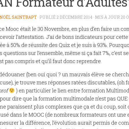
AN Formateur d’Adultes
NOËL SAINTRAPT
· PUBLIÉ
2 DÉCEMBRE 2014
· MIS À JOUR
20 
 ce Mooc était le 30 Novembre, en plus d’en faire un co
cevoir l’attestation. J’ai de bons indicateurs pour cette
cée à 50% de réussite des Quiz et je suis à 93%. Pourquo
is questions sur l’ensemble, même si ça fait 7%, c’est s
st pas compris et qu’il faut donc reprendre.
dédouaner (ben oui quoi ? un mauvais élève se cherch
use), je trouve mes réponses ratées discutables, (oh fa
prof
) en particulier le lien entre formation Multimoda
pour dire que la formation multimodale n’est pas QUE
 me paraissent plus complexes que ça et du coup, soit c
eusé dans le MOOC (de nombreux formateurs ont une 
esurer la différence, l’évolution aurait permis de co