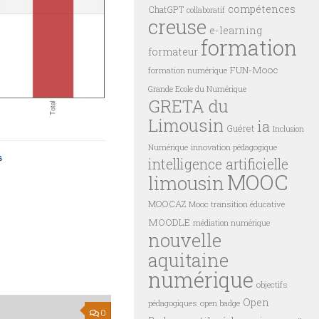
compétences
ChatGPT
collaboratif
creuse
e-learning
formation
formateur
FUN-Mooc
formation numérique
Grande Ecole du Numérique
GRETA du
Limousin
ia
Guéret
Inclusion
innovation pédagogique
Numérique
intelligence artificielle
MOOC
limousin
MOOCAZ
Mooc transition éducative
MOODLE
médiation numérique
nouvelle
aquitaine
numérique
objectifs
Open
pédagogiques
open badge
0