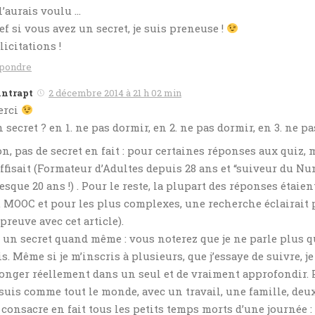
 l’aurais voulu …
ef si vous avez un secret, je suis preneuse !
licitations !
pondre
intrapt
2 décembre 2014 à 21 h 02 min
erci
 secret ? en 1. ne pas dormir, en 2. ne pas dormir, en 3. ne pas 
n, pas de secret en fait : pour certaines réponses aux quiz,
ffisait (Formateur d’Adultes depuis 28 ans et “suiveur du N
esque 20 ans !) . Pour le reste, la plupart des réponses étaie
 MOOC et pour les plus complexes, une recherche éclairait p
 preuve avec cet article).
, un secret quand même : vous noterez que je ne parle plus 
is. Même si je m’inscris à plusieurs, que j’essaye de suivre, j
onger réellement dans un seul et de vraiment approfondir. P
 suis comme tout le monde, avec un travail, une famille, deux
y consacre en fait tous les petits temps morts d’une journée 