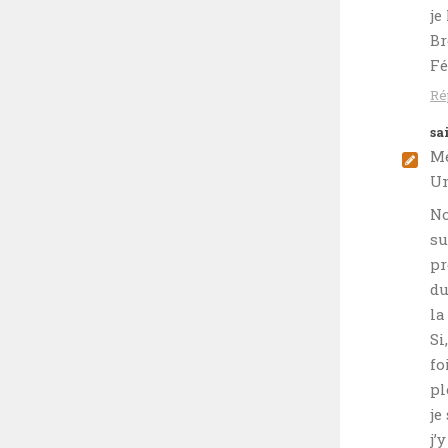
je
Br
Fé
Ré
sa
M
Un
No
su
pr
du
la
Si
fo
pl
je
j’