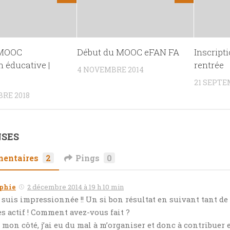
 MOOC
Début du MOOC eFAN FA
Inscript
n éducative |
rentrée
4 NOVEMBRE 2014
21 SEPTE
RE 2018
NSES
entaires
2
Pings
0
phie
2 décembre 2014 à 19 h 10 min
 suis impressionnée !! Un si bon résultat en suivant tant d
ès actif ! Comment avez-vous fait ?
 mon côté, j’ai eu du mal à m’organiser et donc à contribuer