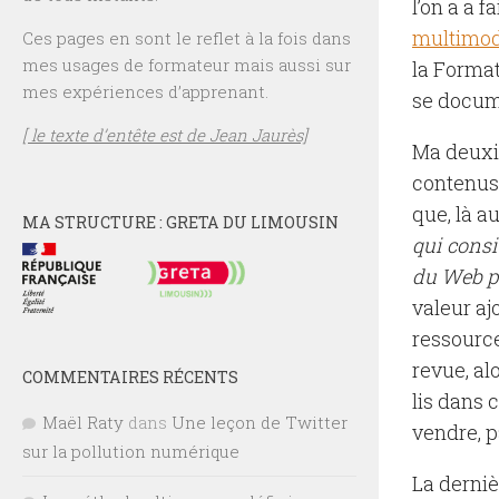
l’on a a fa
multimod
Ces pages en sont le reflet à la fois dans
mes usages de formateur mais aussi sur
la Format
mes expériences d’apprenant.
se docum
[ le texte d’entête est de Jean Jaurès]
Ma deuxiè
contenus 
que, là a
MA STRUCTURE : GRETA DU LIMOUSIN
qui consi
du
Web
p
valeur aj
ressource
revue, al
COMMENTAIRES RÉCENTS
lis dans c
Maël Raty
dans
Une leçon de Twitter
vendre, p
sur la pollution numérique
La derniè