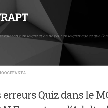
NTRAPT
savoir : on n'enseigne et on ne peut enseigner que ce que l'on 
OOCEFANFA
 erreurs Quiz dans le 