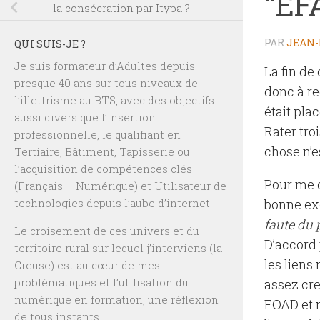
“EF
la consécration par Itypa ?
PAR
JEAN-
QUI SUIS-JE ?
Je suis formateur d’Adultes depuis
La fin de
presque 40 ans sur tous niveaux de
donc à re
l’illettrisme au BTS, avec des objectifs
était pla
aussi divers que l’insertion
Rater tro
professionnelle, le qualifiant en
chose n’e
Tertiaire, Bâtiment, Tapisserie ou
l’acquisition de compétences clés
Pour me 
(Français – Numérique) et Utilisateur de
technologies depuis l’aube d’internet.
bonne exc
faute du 
Le croisement de ces univers et du
D’accord 
territoire rural sur lequel j’interviens (la
les liens
Creuse) est au cœur de mes
problématiques et l’utilisation du
assez cr
numérique en formation, une réflexion
FOAD et m
de tous instants.