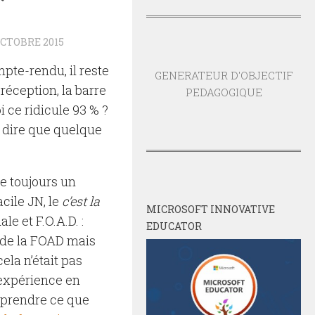
”
OCTOBRE 2015
mpte-rendu, il reste
GENERATEUR D'OBJECTIF
 réception, la barre
PEDAGOGIQUE
i ce ridicule 93 % ?
e dire que quelque
e toujours un
cile JN, le
c’est la
MICROSOFT INNOVATIVE
le et F.O.A.D. :
EDUCATOR
 de la FOAD mais
ela n’était pas
expérience en
mprendre ce que