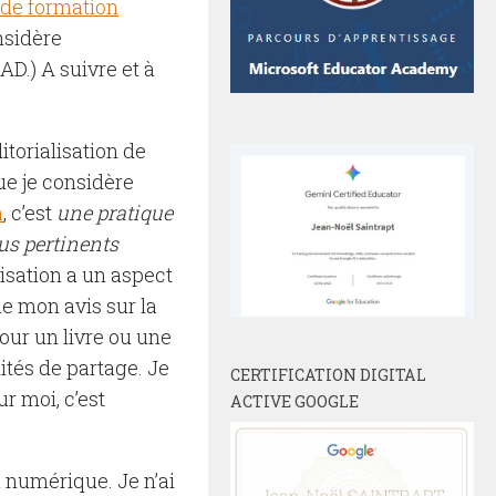
 de formation
nsidère
D.) A suivre et à
itorialisation de
que je considère
a
, c’est
une pratique
lus pertinents
lisation a un aspect
ne mon avis sur la
our un livre ou une
ités de partage. Je
CERTIFICATION DIGITAL
ur moi, c’est
ACTIVE GOOGLE
u numérique. Je n’ai