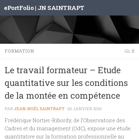
ePortFolio | JN SAINTRAPT
Skip to content
FORMATION
0
Le travail formateur – Etude
quantitative sur les conditions
de la montée en compétence
PAR
JEAN-NOËL SAINTRAPT
·
20 JANVIER 2016
Frédérique Nortier-Ribordy, de l’Observatoire des
Cadres et du management (OdC), expose une étude
quantitative sur la formation professionnelle au