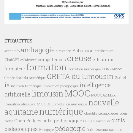
ÉTIQUETTES
andragogie
Aubusson
#archinfo
certification
attestation
creuse
compétences
e-learning
ChatGPT
collaboratif
formation
formateur
FUN-Mooc
formation numérique
GRETA du Limousin
Guéret
Grande Ecole du Numérique
ia
intelligence
innovation pédagogique
Inclusion Numérique
MOOC
limousin
artificielle
MOOCAZ
Mooc
nouvelle
MOODLE
transition éducative
médiation numérique
numérique
aquitaine
objectifs pédagogiques
open
outils
outil pédagogique
Open Badges
badge
Outils numériques
pédagogie
pédagogiques
réseaux sociaux
Pairagogie
Quiz