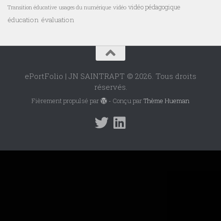
vidéo pédagogique
vidéo
Transition éducative
usages du numérique
éducation
évaluation
ePortFolio | JN SAINTRAPT © 2026. Tous droits
réservés.
Fièrement propulsé par
- Conçu par
Thème Hueman