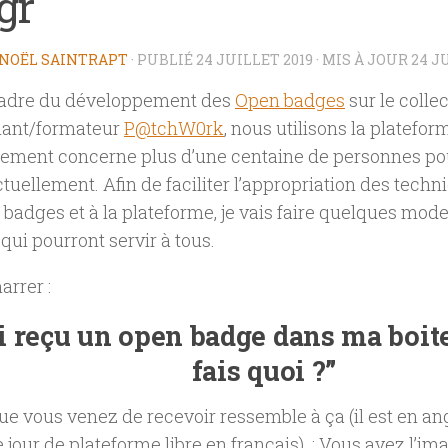
gr
NOËL SAINTRAPT
· PUBLIÉ
24 JUILLET 2019
· MIS À JOUR
24 J
cadre du développement des
Open badges
sur le collec
nant/formateur
P@tchW0rk
, nous utilisons la platefo
ement concerne plus d’une centaine de personnes p
tuellement. Afin de faciliter l’appropriation des techniq
badges et à la plateforme, je vais faire quelques mod
qui pourront servir à tous.
rrer :
ai reçu un open badge dans ma boite
fais quoi ?”
ue vous venez de recevoir ressemble à ça (il est en angl
e jour de plateforme libre en français) : Vous avez l’im