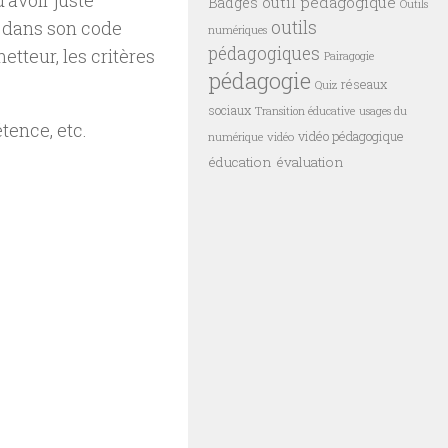
’avoir juste
outil pédagogique
Badges
Outils
outils
 dans son code
numériques
pédagogiques
tteur, les critères
Pairagogie
pédagogie
réseaux
Quiz
sociaux
Transition éducative
usages du
tence, etc.
vidéo pédagogique
vidéo
numérique
éducation
évaluation