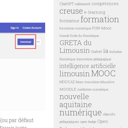
compétences
ChatGPT
collaboratif
creuse
e-learning
formation
formateur
FUN-Mooc
formation numérique
Grande Ecole du Numérique
GRETA du
Limousin
ia
Guéret
Inclusion
innovation pédagogique
Numérique
intelligence artificielle
MOOC
limousin
MOOCAZ
Mooc transition éducative
MOODLE
médiation numérique
nouvelle
aquitaine
numérique
objectifs
 (ou par défaut
Open
pédagogiques
open badge