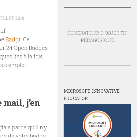
UILLET 2019
tif
GENERATEUR D'OBJECTIF
rme
Badgr
. Ce
PEDAGOGIQUE
our 24 Open Badges
ues liés à la fois
es d’emploi
MICROSOFT INNOVATIVE
EDUCATOR
 mail, j’en
ais parce qu’il n’y
age de votre badge,