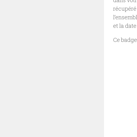
dans votr
récupéré
l’ensemb
et la date
Ce badge 