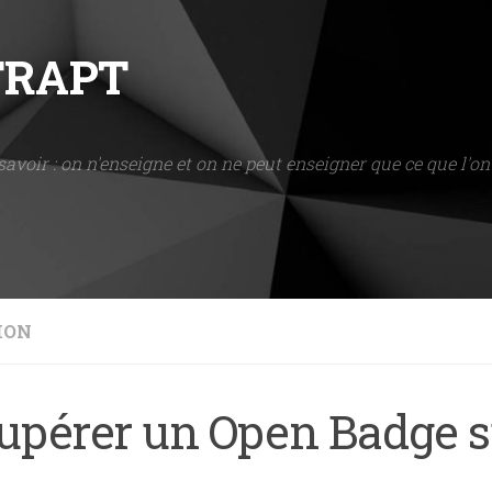
NTRAPT
savoir : on n'enseigne et on ne peut enseigner que ce que l'on 
ION
upérer un Open Badge s