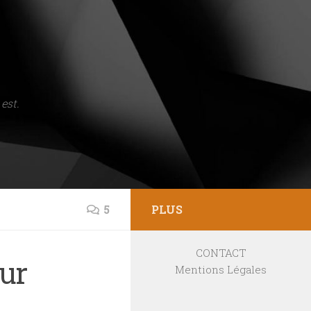
est.
5
PLUS
CONTACT
ur
Mentions Légales