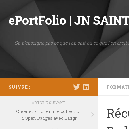
Skip to content
ePortFolio | JN SAI
On n'enseigne pas ce que l'on sait ou ce que l'on croit 
SUIVRE :
FORMAT
ARTICLE SUIVANT
Réc
Créer et afficher une collection
d’Open Badges avec Badgr