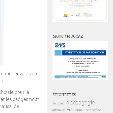
MOOC #MOOCAZ
premier envoie vers
s.
choisie pour la
ÉTIQUETTES
ker les badges pour
andragogie
#archinfo
 aussi de
Aubusson
certification
attestation