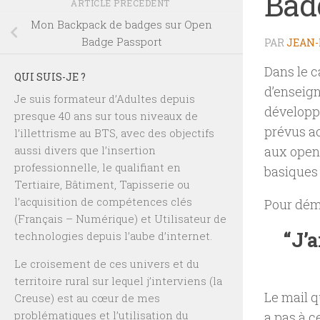
Bad
ARTICLE PRÉCÉDENT
Mon Backpack de badges sur Open
Badge Passport
PAR
JEAN-
Dans le 
QUI SUIS-JE ?
d’enseig
Je suis formateur d’Adultes depuis
développ
presque 40 ans sur tous niveaux de
prévus ac
l’illettrisme au BTS, avec des objectifs
aussi divers que l’insertion
aux open 
professionnelle, le qualifiant en
basiques 
Tertiaire, Bâtiment, Tapisserie ou
l’acquisition de compétences clés
Pour déma
(Français – Numérique) et Utilisateur de
“J’
technologies depuis l’aube d’internet.
Le croisement de ces univers et du
territoire rural sur lequel j’interviens (la
Le mail q
Creuse) est au cœur de mes
problématiques et l’utilisation du
a pas à c