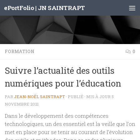
ePortFolio | JN SAINTRAPT
Skip to content
FORMATION
0
Suivre l’actualité des outils
numériques pour l’éducation
PAR
JEAN-NOËL SAINTRAPT
· PUBLIÉ
· MIS À JOUR
5
NOVEMBRE 2021
Dans le développement des compétences
technologiques, un des essentiel est la veille que l’on
met en place pour se tenir au courant de l’évolution