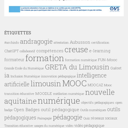
ÉTIQUETTES
andragogie
Aubusson
#archinfo
certification
attestation
creuse
compétences
e-learning
ChatGPT
collaboratif
formation
formateur
FUN-Mooc
formation numérique
GRETA du Limousin
Guéret
Grande Ecole du Numérique
ia
intelligence
innovation pédagogique
Inclusion Numérique
MOOC
limousin
artificielle
MOOCAZ
Mooc
nouvelle
MOODLE
transition éducative
médiation numérique
numérique
aquitaine
objectifs pédagogiques
open
outils
outil pédagogique
Open Badges
badge
Outils numériques
pédagogie
pédagogiques
réseaux sociaux
Pairagogie
Quiz
vidéo pédagogique
vidéo
Transition éducative
usages du numérique