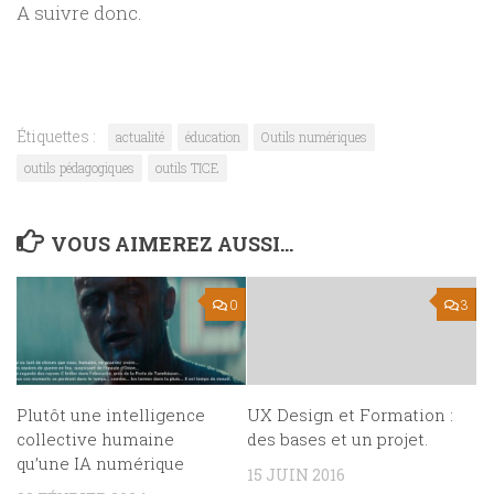
A suivre donc.
Étiquettes :
actualité
éducation
Outils numériques
outils pédagogiques
outils TICE
VOUS AIMEREZ AUSSI...
0
3
Plutôt une intelligence
UX Design et Formation :
collective humaine
des bases et un projet.
qu’une IA numérique
15 JUIN 2016