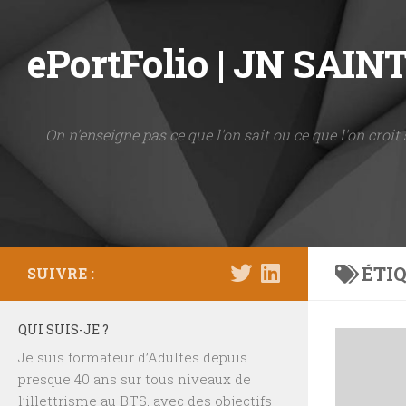
Skip to content
ePortFolio | JN SAI
On n'enseigne pas ce que l'on sait ou ce que l'on croit 
ÉTIQ
SUIVRE :
QUI SUIS-JE ?
Je suis formateur d’Adultes depuis
presque 40 ans sur tous niveaux de
l’illettrisme au BTS, avec des objectifs