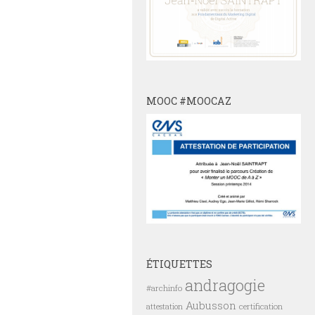
MOOC #MOOCAZ
ÉTIQUETTES
andragogie
#archinfo
Aubusson
certification
attestation