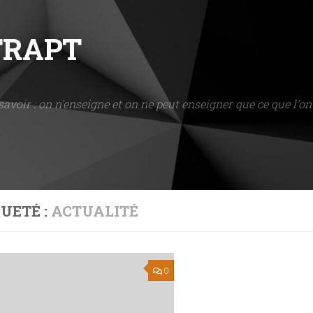
NTRAPT
savoir : on n'enseigne et on ne peut enseigner que ce que l'on 
UETÉ :
ACTUALITÉ
0