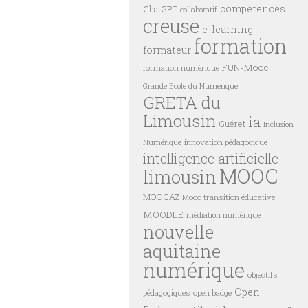
compétences
ChatGPT
collaboratif
creuse
e-learning
formation
formateur
FUN-Mooc
formation numérique
Grande Ecole du Numérique
GRETA du
Limousin
ia
Guéret
Inclusion
innovation pédagogique
Numérique
intelligence artificielle
MOOC
limousin
MOOCAZ
Mooc transition éducative
MOODLE
médiation numérique
nouvelle
aquitaine
numérique
objectifs
Open
pédagogiques
open badge