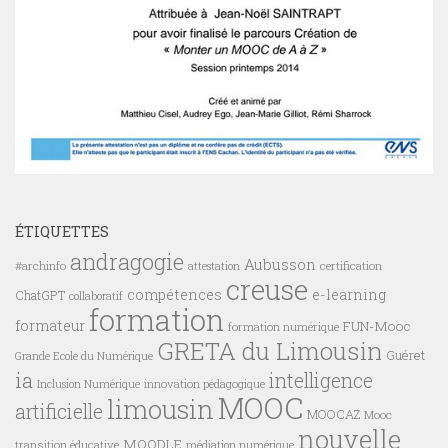
ÉTIQUETTES
andragogie
Aubusson
#archinfo
certification
attestation
creuse
compétences
e-learning
ChatGPT
collaboratif
formation
formateur
FUN-Mooc
formation numérique
GRETA du Limousin
Guéret
Grande Ecole du Numérique
ia
intelligence
innovation pédagogique
Inclusion Numérique
MOOC
limousin
artificielle
MOOCAZ
Mooc
nouvelle
MOODLE
transition éducative
médiation numérique