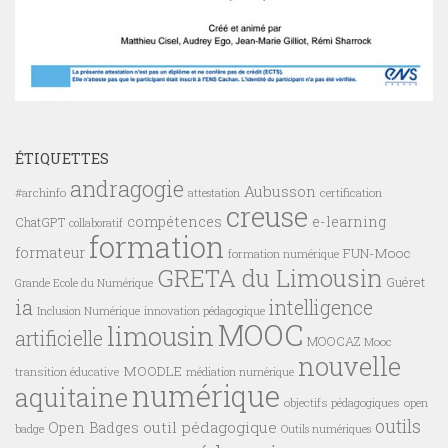
ÉTIQUETTES
andragogie
Aubusson
#archinfo
certification
attestation
creuse
compétences
e-learning
ChatGPT
collaboratif
formation
formateur
FUN-Mooc
formation numérique
GRETA du Limousin
Guéret
Grande Ecole du Numérique
ia
intelligence
innovation pédagogique
Inclusion Numérique
MOOC
limousin
artificielle
MOOCAZ
Mooc
nouvelle
MOODLE
transition éducative
médiation numérique
numérique
aquitaine
objectifs pédagogiques
open
outils
outil pédagogique
Open Badges
badge
Outils numériques