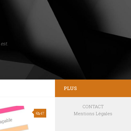
est.
PLUS
CONTACT
Mentions Légales
47