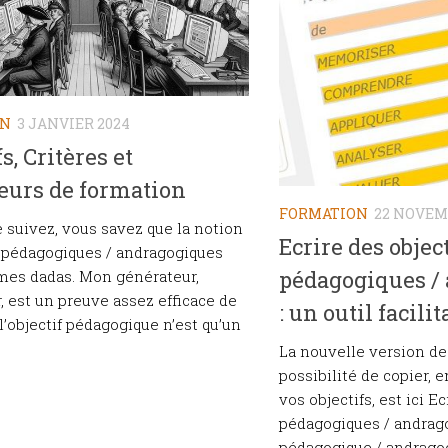
ON
3 JANVIER 2024
s, Critères et
eurs de formation
FORMATION
22 NOVEM
 suivez, vous savez que la notion
Ecrire des objec
s pédagogiques / andragogiques
pédagogiques /
mes dadas. Mon générateur,
r, est un preuve assez efficace de
: un outil facilit
l’objectif pédagogique n’est qu’un
La nouvelle version de 
possibilité de copier, e
vos objectifs, est ici Ec
pédagogiques / andrago
pédagogique / andrago