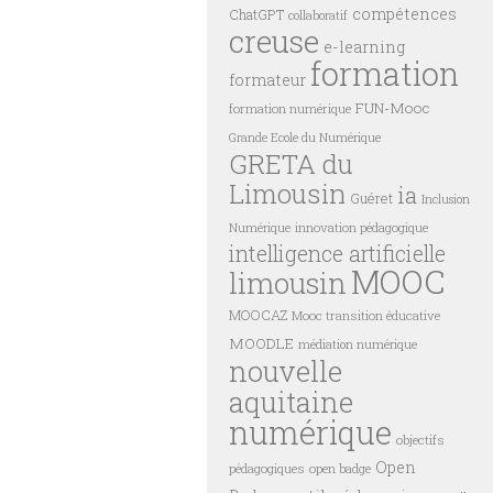
compétences
ChatGPT
collaboratif
creuse
e-learning
formation
formateur
FUN-Mooc
formation numérique
Grande Ecole du Numérique
GRETA du
Limousin
ia
Guéret
Inclusion
innovation pédagogique
Numérique
intelligence artificielle
MOOC
limousin
MOOCAZ
Mooc transition éducative
MOODLE
médiation numérique
nouvelle
aquitaine
numérique
objectifs
Open
pédagogiques
open badge