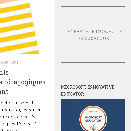
GENERATEUR D'OBJECTIF
PEDAGOGIQUE
BRE 2021
tifs
 andragogiques
MICROSOFT INNOVATIVE
ant
EDUCATOR
cet outil, avec la
nregistrer, exporter
rire des objectifs
giques L’objectif
gique est