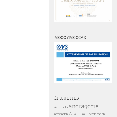
MOOC #MOOCAZ
ÉTIQUETTES
andragogie
#archinfo
Aubusson
certification
attestation