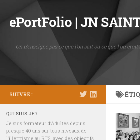
Skip to content
ePortFolio | JN SAI
On n'enseigne pas ce que l'on sait ou ce que l'on croit 
ÉTIQ
SUIVRE :
QUI SUIS-JE ?
Je suis formateur d’Adultes depuis
presque 40 ans sur tous niveaux de
l’illettrisme au BTS, avec des objectifs