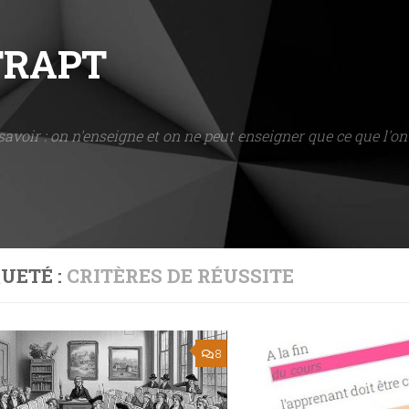
NTRAPT
savoir : on n'enseigne et on ne peut enseigner que ce que l'on 
UETÉ :
CRITÈRES DE RÉUSSITE
8