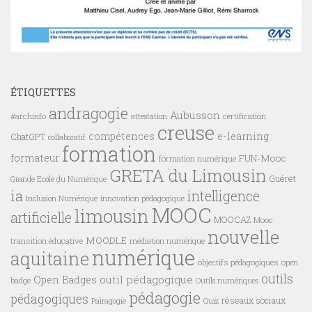
ÉTIQUETTES
andragogie
Aubusson
#archinfo
certification
attestation
creuse
compétences
e-learning
ChatGPT
collaboratif
formation
formateur
FUN-Mooc
formation numérique
GRETA du Limousin
Guéret
Grande Ecole du Numérique
ia
intelligence
innovation pédagogique
Inclusion Numérique
MOOC
limousin
artificielle
MOOCAZ
Mooc
nouvelle
MOODLE
transition éducative
médiation numérique
numérique
aquitaine
objectifs pédagogiques
open
outils
outil pédagogique
Open Badges
badge
Outils numériques
pédagogie
pédagogiques
réseaux sociaux
Pairagogie
Quiz