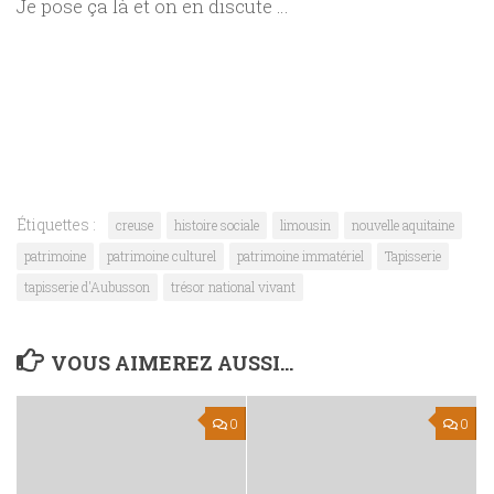
Je pose ça là et on en discute …
Étiquettes :
creuse
histoire sociale
limousin
nouvelle aquitaine
patrimoine
patrimoine culturel
patrimoine immatériel
Tapisserie
tapisserie d'Aubusson
trésor national vivant
VOUS AIMEREZ AUSSI...
0
0