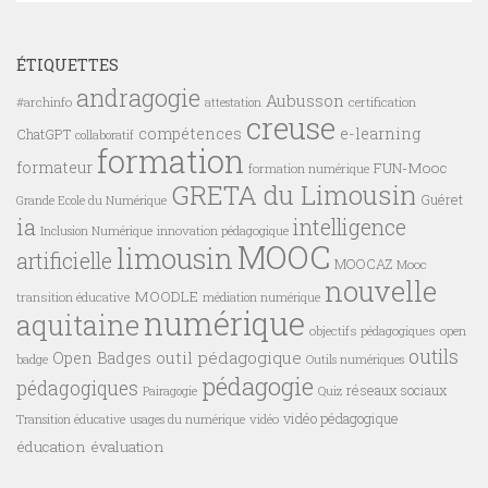
ÉTIQUETTES
andragogie
Aubusson
#archinfo
certification
attestation
creuse
compétences
e-learning
ChatGPT
collaboratif
formation
formateur
FUN-Mooc
formation numérique
GRETA du Limousin
Guéret
Grande Ecole du Numérique
ia
intelligence
innovation pédagogique
Inclusion Numérique
MOOC
limousin
artificielle
MOOCAZ
Mooc
nouvelle
MOODLE
transition éducative
médiation numérique
numérique
aquitaine
objectifs pédagogiques
open
outils
outil pédagogique
Open Badges
badge
Outils numériques
pédagogie
pédagogiques
réseaux sociaux
Pairagogie
Quiz
vidéo pédagogique
vidéo
Transition éducative
usages du numérique
éducation
évaluation