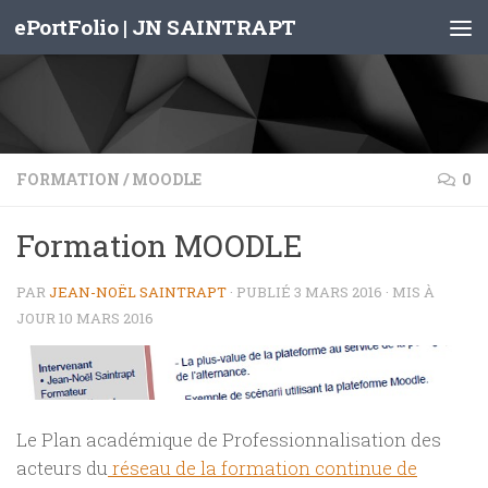
ePortFolio | JN SAINTRAPT
Skip to content
FORMATION
/
MOODLE
0
Formation MOODLE
PAR
JEAN-NOËL SAINTRAPT
· PUBLIÉ
3 MARS 2016
· MIS À
JOUR
10 MARS 2016
Le Plan académique de Professionnalisation des
acteurs du
réseau de la formation continue de