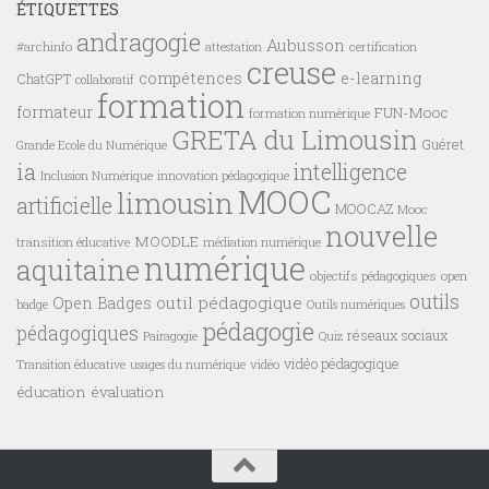
ÉTIQUETTES
andragogie
Aubusson
#archinfo
certification
attestation
creuse
compétences
e-learning
ChatGPT
collaboratif
formation
formateur
FUN-Mooc
formation numérique
GRETA du Limousin
Guéret
Grande Ecole du Numérique
ia
intelligence
innovation pédagogique
Inclusion Numérique
MOOC
limousin
artificielle
MOOCAZ
Mooc
nouvelle
MOODLE
transition éducative
médiation numérique
numérique
aquitaine
objectifs pédagogiques
open
outils
outil pédagogique
Open Badges
badge
Outils numériques
pédagogie
pédagogiques
réseaux sociaux
Pairagogie
Quiz
vidéo pédagogique
vidéo
Transition éducative
usages du numérique
éducation
évaluation