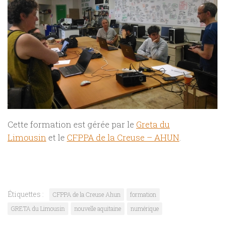
Cette formation est gérée par le
Greta du
Limousin
et le
CFPPA de la Creuse – AHUN
.
Étiquettes :
CFPPA de la Creuse Ahun
formation
GRETA du Limousin
nouvelle aquitaine
numérique