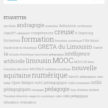
ÉTIQUETTES
andragogie
Aubusson
#archinfo
certification
attestation
creuse
compétences
e-learning
ChatGPT
collaboratif
formation
formateur
FUN-Mooc
formation numérique
GRETA du Limousin
Guéret
Grande Ecole du Numérique
ia
intelligence
innovation pédagogique
Inclusion Numérique
MOOC
limousin
artificielle
MOOCAZ
Mooc
nouvelle
MOODLE
transition éducative
médiation numérique
numérique
aquitaine
objectifs pédagogiques
open
outils
outil pédagogique
Open Badges
badge
Outils numériques
pédagogie
pédagogiques
réseaux sociaux
Pairagogie
Quiz
vidéo pédagogique
vidéo
Transition éducative
usages du numérique
éducation
évaluation