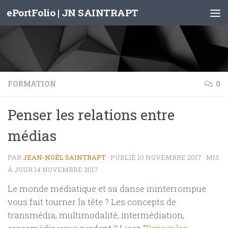
ePortFolio | JN SAINTRAPT
Skip to content
FORMATION
0
Penser les relations entre
médias
PAR
JEAN-NOËL SAINTRAPT
· PUBLIÉ
10 NOVEMBRE 2017
· MIS
À JOUR
14 NOVEMBRE 2017
Le monde médiatique et sa danse ininterrompue
vous fait tourner la tête ? Les concepts de
transmédia, multimodalité, intermédiation,