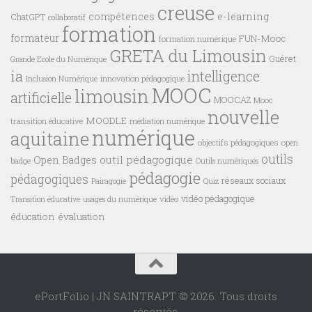
creuse
compétences
e-learning
ChatGPT
collaboratif
formation
formateur
FUN-Mooc
formation numérique
GRETA du Limousin
Guéret
Grande Ecole du Numérique
ia
intelligence
innovation pédagogique
Inclusion Numérique
MOOC
limousin
artificielle
MOOCAZ
Mooc
nouvelle
MOODLE
transition éducative
médiation numérique
numérique
aquitaine
objectifs pédagogiques
open
outils
outil pédagogique
Open Badges
badge
Outils numériques
pédagogie
pédagogiques
réseaux sociaux
Pairagogie
Quiz
vidéo pédagogique
vidéo
Transition éducative
usages du numérique
éducation
évaluation
ePortFolio | JN SAINTRAPT © 2026. Tous droits
réservés.