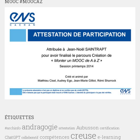
MOOC #MOOCAZ
ÉTIQUETTES
andragogie
Aubusson
#archinfo
certification
attestation
creuse
compétences
e-learning
ChatGPT
collaboratif