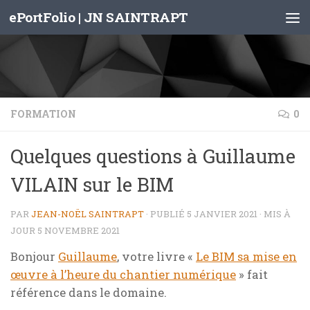
ePortFolio | JN SAINTRAPT
Skip to content
FORMATION
0
Quelques questions à Guillaume
VILAIN sur le BIM
PAR
JEAN-NOËL SAINTRAPT
· PUBLIÉ
5 JANVIER 2021
· MIS À
JOUR
5 NOVEMBRE 2021
Bonjour
Guillaume
, votre livre «
Le BIM sa mise en
œuvre à l’heure du chantier numérique
» fait
référence dans le domaine.