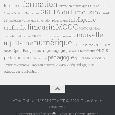
formation
formateur
FUN-Mooc
formation numérique
GRETA du Limousin
Guéret
Grande Ecole du Numérique
ia
intelligence
innovation pédagogique
Inclusion Numérique
MOOC
limousin
artificielle
MOOCAZ
Mooc
nouvelle
MOODLE
transition éducative
médiation numérique
numérique
aquitaine
objectifs pédagogiques
open
outils
outil pédagogique
Open Badges
badge
Outils numériques
pédagogie
pédagogiques
réseaux sociaux
Pairagogie
Quiz
vidéo pédagogique
vidéo
Transition éducative
usages du numérique
éducation
évaluation
ePortFolio | JN SAINTRAPT © 2026. Tous droits
réservés.
Fièrement propulsé par
- Conçu par
Thème Hueman