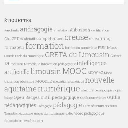
ÉTIQUETTES
andragogie
Aubusson
#archinfo
certification
attestation
creuse
compétences
e-learning
ChatGPT
collaboratif
formation
formateur
FUN-Mooc
formation numérique
GRETA du Limousin
Guéret
Grande Ecole du Numérique
ia
intelligence
innovation pédagogique
Inclusion Numérique
MOOC
limousin
artificielle
MOOCAZ
Mooc
nouvelle
MOODLE
transition éducative
médiation numérique
numérique
aquitaine
objectifs pédagogiques
open
outils
outil pédagogique
Open Badges
badge
Outils numériques
pédagogie
pédagogiques
réseaux sociaux
Pairagogie
Quiz
vidéo pédagogique
vidéo
Transition éducative
usages du numérique
éducation
évaluation