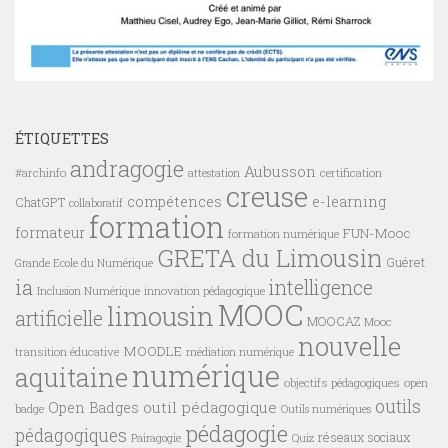
ÉTIQUETTES
andragogie
Aubusson
#archinfo
certification
attestation
creuse
compétences
e-learning
ChatGPT
collaboratif
formation
formateur
FUN-Mooc
formation numérique
GRETA du Limousin
Guéret
Grande Ecole du Numérique
ia
intelligence
innovation pédagogique
Inclusion Numérique
MOOC
limousin
artificielle
MOOCAZ
Mooc
nouvelle
MOODLE
transition éducative
médiation numérique
numérique
aquitaine
objectifs pédagogiques
open
outils
outil pédagogique
Open Badges
badge
Outils numériques
pédagogie
pédagogiques
réseaux sociaux
Pairagogie
Quiz