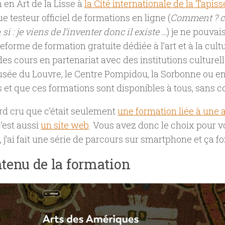
 en Art de la Lisse à
la Cité internationale de la Tapis
ue testeur officiel de formations en ligne (
Comment ? ce 
i : je viens de l’inventer donc il existe …
) je ne pouvai
teforme de formation gratuite dédiée à l’art et à la cultu
es cours en partenariat avec des institutions culturell
sée du Louvre, le Centre Pompidou, la Sorbonne ou e
s et que ces formations sont disponibles à tous, sans c
ord cru que c’était seulement
une formation liée à une 
c’est aussi
un site web
. Vous avez donc le choix pour 
 j’ai fait une série de parcours sur smartphone et ça fo
tenu de la formation