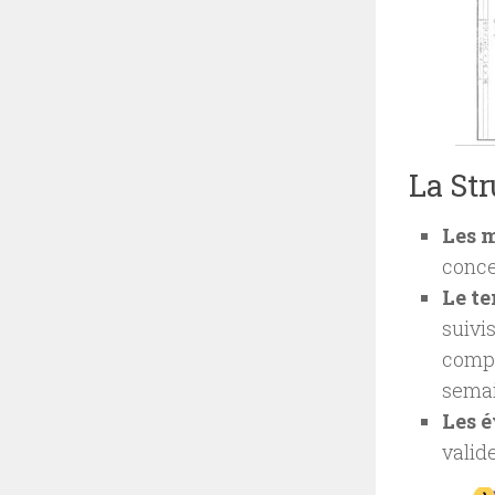
La Str
Les 
conce
Le te
suivi
compl
semai
Les 
valid