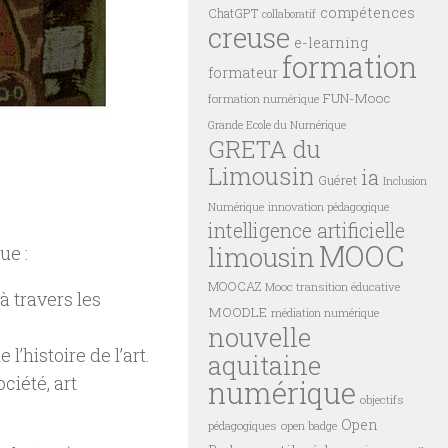
compétences
ChatGPT
collaboratif
creuse
e-learning
formation
formateur
FUN-Mooc
formation numérique
Grande Ecole du Numérique
GRETA du
Limousin
ia
Guéret
Inclusion
innovation pédagogique
Numérique
intelligence artificielle
MOOC
limousin
ue :
MOOCAZ
Mooc transition éducative
à travers les
MOODLE
médiation numérique
nouvelle
’histoire de l’art.
aquitaine
ociété, art
numérique
objectifs
Open
pédagogiques
open badge