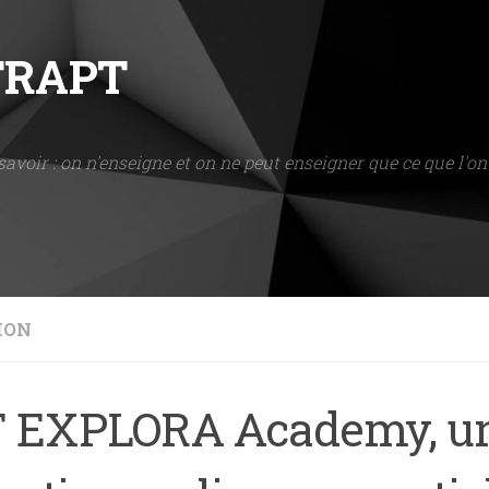
NTRAPT
savoir : on n'enseigne et on ne peut enseigner que ce que l'on 
ION
 EXPLORA Academy, u