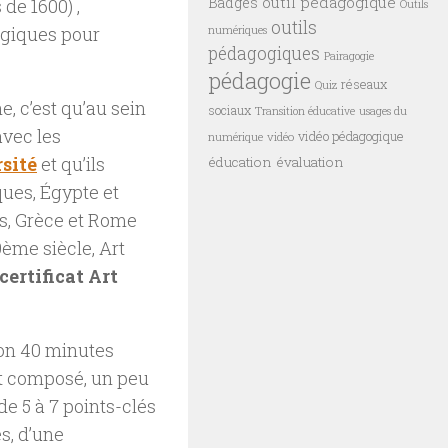
outil pédagogique
Badges
de 1600) ,
Outils
outils
ogiques pour
numériques
pédagogiques
Pairagogie
pédagogie
réseaux
Quiz
, c’est qu’au sein
sociaux
Transition éducative
usages du
avec les
vidéo pédagogique
vidéo
numérique
sité
et qu’ils
éducation
évaluation
ques, Égypte et
es, Grèce et Rome
ème siècle, Art
certificat Art
ron 40 minutes
est composé, un peu
e 5 à 7 points-clés
és, d’une