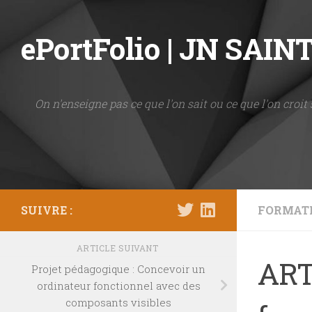
Skip to content
ePortFolio | JN SAI
On n'enseigne pas ce que l'on sait ou ce que l'on croit 
SUIVRE :
FORMAT
ARTICLE SUIVANT
ART
Projet pédagogique : Concevoir un
ordinateur fonctionnel avec des
composants visibles