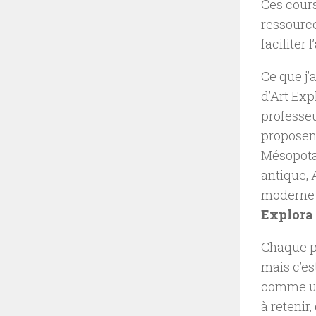
Ces cours
ressource
faciliter 
Ce que j’
d’Art Exp
professeu
proposent
Mésopotam
antique, 
moderne 
Explora
Chaque pa
mais c’es
comme un 
à retenir