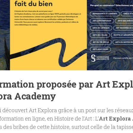
rmation proposée par Art Explo
ora Academy
j’ai découvert Art Explora grâce à un post sur les réseau
ormation en ligne, en Histoire de l’Art : L’
Art Explora
 des bribes de cette histoire, surtout celle de la tapiss