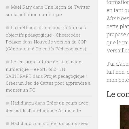
formation
Maël Raty
dans
Une leçon de Twitter
en tant q
sur la pollution numérique
Mmh ben s
cette pla
La méthode ultime pour définir ses
propose d
objectifs pédagogique - Cheatcodes
que le mu
Pédago
dans
Nouvelle version du GOP
(Générateur d’Objectifs Pédagogiques)
Versaille
Le jeu, arme ultime de l’inclusion
J’ai d’ab
numérique – ePortFolio | JN
fait non, 
SAINTRAPT
dans
Projet pédagogique :
mon côté,
Créer un Jeu de Cartes pour apprendre à
monter un PC
Le con
Hadidiatou
dans
Créer un cours avec
des outils d’Intelligence Artificielle
Hadidiatou
dans
Créer un cours avec