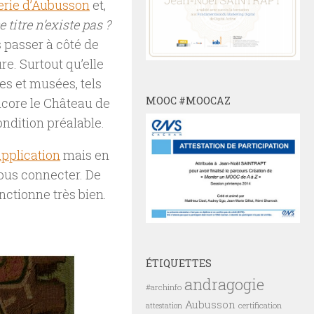
serie d’Aubusson
et,
titre n’existe pas ?
s passer à côté de
re. Surtout qu’elle
es et musées, tels
MOOC #MOOCAZ
ncore le Château de
ondition préalable.
application
mais en
vous connecter. De
nctionne très bien.
ÉTIQUETTES
andragogie
#archinfo
Aubusson
certification
attestation