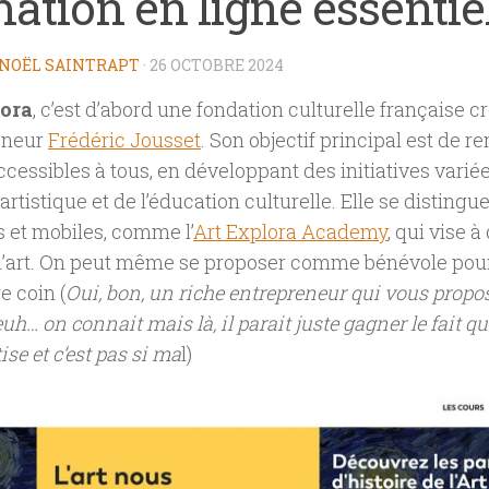
ation en ligne essentie
NOËL SAINTRAPT
·
26 OCTOBRE 2024
lora
, c’est d’abord une fondation culturelle française c
reneur
Frédéric Jousset
. Son objectif principal est de ren
ccessibles à tous, en développant des initiatives varié
artistique et de l’éducation culturelle. Elle se distingu
 et mobiles, comme l’
Art Explora Academy
, qui vise 
 l’art. On peut même se proposer comme bénévole pour
e coin (
Oui, bon, un riche entrepreneur qui vous propos
euh… on connait mais là, il parait juste gagner le fait que
se et c’est pas si ma
l)