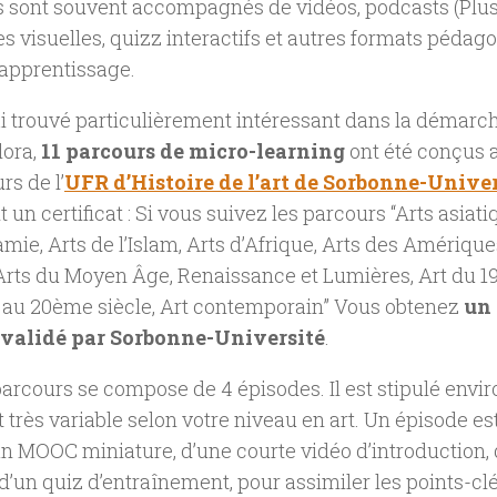
 sont souvent accompagnés de vidéos, podcasts (Plus 
s visuelles, quizz interactifs et autres formats pédag
l’apprentissage.
ai trouvé particulièrement intéressant dans la démarche
lora,
11 parcours de micro-learning
ont été conçus 
rs de l’
UFR d’Histoire de l’art de Sorbonne-Univer
 un certificat : Si vous suivez les parcours “Arts asiati
ie, Arts de l’Islam, Arts d’Afrique, Arts des Amériqu
Arts du Moyen Âge, Renaissance et Lumières, Art du 19
au 20ème siècle, Art contemporain” Vous obtenez
un 
 validé par Sorbonne-Université
.
rcours se compose de 4 épisodes. Il est stipulé envi
t très variable selon votre niveau en art. Un épisode 
MOOC miniature, d’une courte vidéo d’introduction, d
, d’un quiz d’entraînement, pour assimiler les points-cl