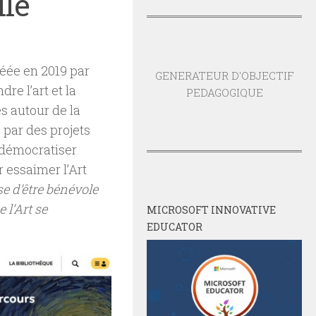
lle
réée en 2019 par
GENERATEUR D'OBJECTIF
dre l’art et la
PEDAGOGIQUE
es autour de la
e par des projets
à démocratiser
 essaimer l’Art
e d’être bénévole
 l’Art se
MICROSOFT INNOVATIVE
EDUCATOR