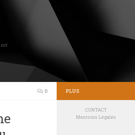
est.
0
PLUS
CONTACT
ne
Mentions Légales