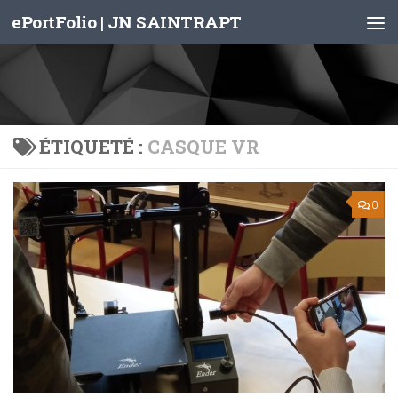
ePortFolio | JN SAINTRAPT
Skip to content
ÉTIQUETÉ :
CASQUE VR
0