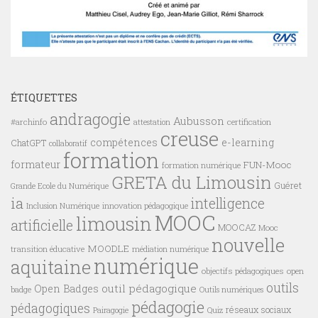
ÉTIQUETTES
andragogie
Aubusson
#archinfo
certification
attestation
creuse
compétences
e-learning
ChatGPT
collaboratif
formation
formateur
FUN-Mooc
formation numérique
GRETA du Limousin
Guéret
Grande Ecole du Numérique
ia
intelligence
innovation pédagogique
Inclusion Numérique
MOOC
limousin
artificielle
MOOCAZ
Mooc
nouvelle
MOODLE
transition éducative
médiation numérique
numérique
aquitaine
objectifs pédagogiques
open
outils
outil pédagogique
Open Badges
badge
Outils numériques
pédagogie
pédagogiques
réseaux sociaux
Pairagogie
Quiz