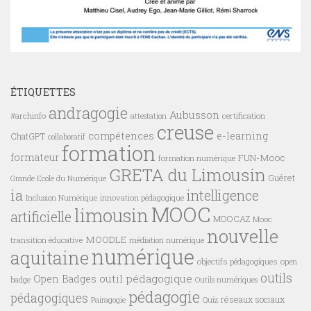
ÉTIQUETTES
andragogie
Aubusson
#archinfo
certification
attestation
creuse
compétences
e-learning
ChatGPT
collaboratif
formation
formateur
FUN-Mooc
formation numérique
GRETA du Limousin
Guéret
Grande Ecole du Numérique
ia
intelligence
innovation pédagogique
Inclusion Numérique
MOOC
limousin
artificielle
MOOCAZ
Mooc
nouvelle
MOODLE
transition éducative
médiation numérique
numérique
aquitaine
objectifs pédagogiques
open
outils
outil pédagogique
Open Badges
badge
Outils numériques
pédagogie
pédagogiques
réseaux sociaux
Pairagogie
Quiz