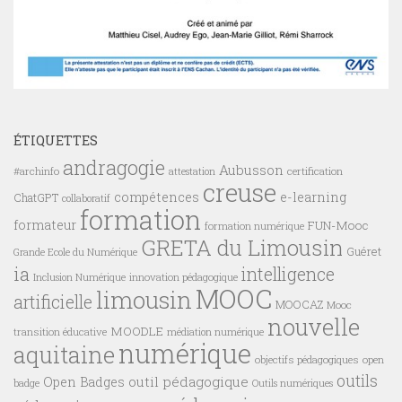
ÉTIQUETTES
andragogie
Aubusson
#archinfo
certification
attestation
creuse
compétences
e-learning
ChatGPT
collaboratif
formation
formateur
FUN-Mooc
formation numérique
GRETA du Limousin
Guéret
Grande Ecole du Numérique
ia
intelligence
innovation pédagogique
Inclusion Numérique
MOOC
limousin
artificielle
MOOCAZ
Mooc
nouvelle
MOODLE
transition éducative
médiation numérique
numérique
aquitaine
objectifs pédagogiques
open
outils
outil pédagogique
Open Badges
badge
Outils numériques