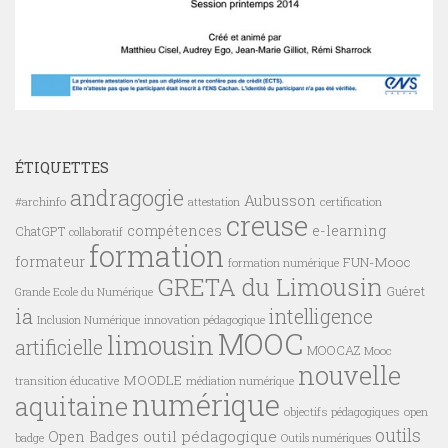
ÉTIQUETTES
andragogie
Aubusson
#archinfo
certification
attestation
creuse
compétences
e-learning
ChatGPT
collaboratif
formation
formateur
FUN-Mooc
formation numérique
GRETA du Limousin
Guéret
Grande Ecole du Numérique
ia
intelligence
innovation pédagogique
Inclusion Numérique
MOOC
limousin
artificielle
MOOCAZ
Mooc
nouvelle
MOODLE
transition éducative
médiation numérique
numérique
aquitaine
objectifs pédagogiques
open
outils
outil pédagogique
Open Badges
badge
Outils numériques