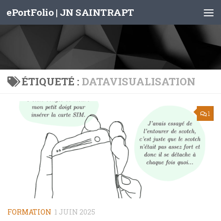
ePortFolio | JN SAINTRAPT
Skip to content
ÉTIQUETÉ :
DATAVISUALISATION
1
FORMATION
1 JUIN 2025