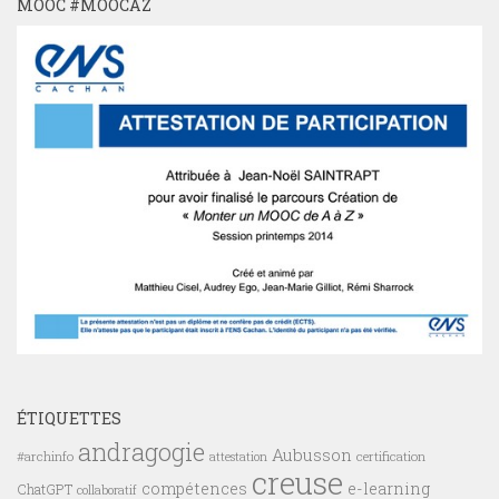
MOOC #MOOCAZ
ÉTIQUETTES
andragogie
Aubusson
#archinfo
certification
attestation
creuse
compétences
e-learning
ChatGPT
collaboratif