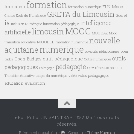
formation
formateur
FUN-Mooc
formation numérique
GRETA du Limousin
Guéret
Grande Ecole du Numérique
ia
intelligence
innovation pédagogique
Inclusion Numérique
MOOC
limousin
artificielle
MOOCAZ
Mooc
nouvelle
MOODLE
transition éducative
médiation numérique
numérique
aquitaine
objectifs pédagogiques
open
outils
outil pédagogique
Open Badges
badge
Outils numériques
pédagogie
pédagogiques
réseaux sociaux
Pairagogie
Quiz
vidéo pédagogique
vidéo
Transition éducative
usages du numérique
éducation
évaluation
ePortFolio | JN SAINTRAPT © 2026. Tous droits
réservés.
Fièrement propulsé par
- Conçu par
Thème Hueman