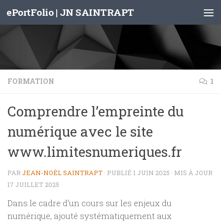
ePortFolio | JN SAINTRAPT
Skip to content
FORMATION
1
Comprendre l’empreinte du
numérique avec le site
www.limitesnumeriques.fr
PAR
JEAN-NOËL SAINTRAPT
· PUBLIÉ
1 JUIN 2025
· MIS À JOUR
17 JUILLET 2025
Dans le cadre d’un cours sur les enjeux du
numérique, ajouté systématiquement aux