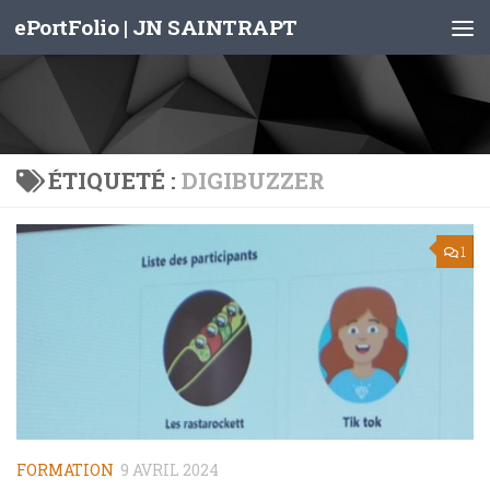
ePortFolio | JN SAINTRAPT
Skip to content
ÉTIQUETÉ :
DIGIBUZZER
1
FORMATION
9 AVRIL 2024