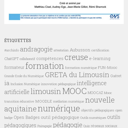
ÉTIQUETTES
andragogie
Aubusson
#archinfo
certification
attestation
creuse
compétences
e-learning
ChatGPT
collaboratif
formation
formateur
FUN-Mooc
formation numérique
GRETA du Limousin
Guéret
Grande Ecole du Numérique
ia
intelligence
innovation pédagogique
Inclusion Numérique
MOOC
limousin
artificielle
MOOCAZ
Mooc
nouvelle
MOODLE
transition éducative
médiation numérique
numérique
aquitaine
objectifs pédagogiques
open
outils
outil pédagogique
Open Badges
badge
Outils numériques
pédagogie
pédagogiques
réseaux sociaux
Pairagogie
Quiz