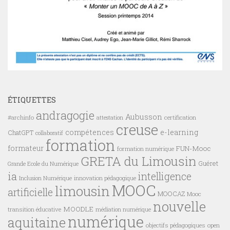
ÉTIQUETTES
andragogie
Aubusson
#archinfo
certification
attestation
creuse
compétences
e-learning
ChatGPT
collaboratif
formation
formateur
FUN-Mooc
formation numérique
GRETA du Limousin
Guéret
Grande Ecole du Numérique
ia
intelligence
innovation pédagogique
Inclusion Numérique
MOOC
limousin
artificielle
MOOCAZ
Mooc
nouvelle
MOODLE
transition éducative
médiation numérique
numérique
aquitaine
objectifs pédagogiques
open