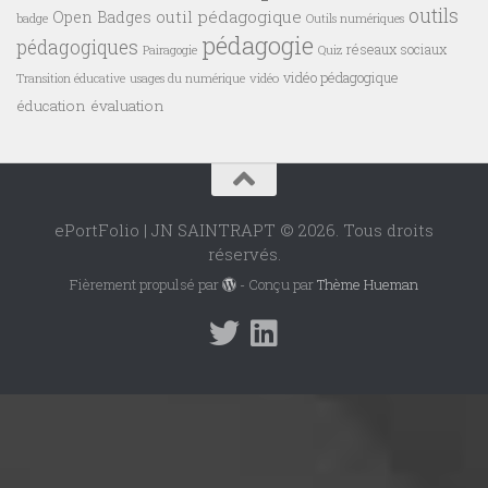
outils
outil pédagogique
Open Badges
badge
Outils numériques
pédagogie
pédagogiques
réseaux sociaux
Pairagogie
Quiz
vidéo pédagogique
vidéo
Transition éducative
usages du numérique
éducation
évaluation
ePortFolio | JN SAINTRAPT © 2026. Tous droits
réservés.
Fièrement propulsé par
- Conçu par
Thème Hueman