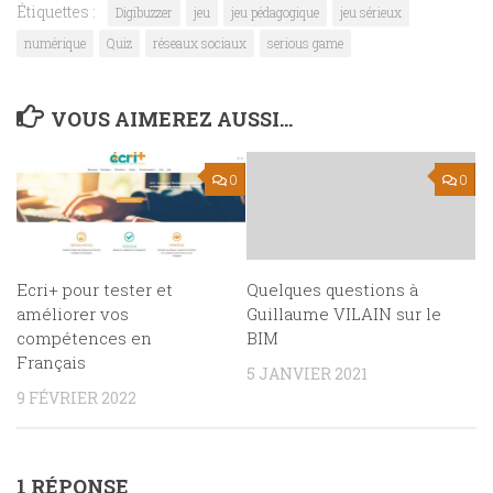
Étiquettes :
Digibuzzer
jeu
jeu pédagogique
jeu sérieux
numérique
Quiz
réseaux sociaux
serious game
VOUS AIMEREZ AUSSI...
0
0
Ecri+ pour tester et
Quelques questions à
améliorer vos
Guillaume VILAIN sur le
compétences en
BIM
Français
5 JANVIER 2021
9 FÉVRIER 2022
1 RÉPONSE