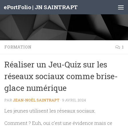
ePortFolio | JN SAINTRAPT
Skip to content
FORMATION
1
Réaliser un Jeu-Quiz sur les
réseaux sociaux comme brise-
glace numérique
PAR
JEAN-NOËL SAINTRAPT
·
9 AVRIL 2024
Les jeunes utilisent les réseaux sociaux.
Comment ? Euh, oui c’est une évidence mais ce