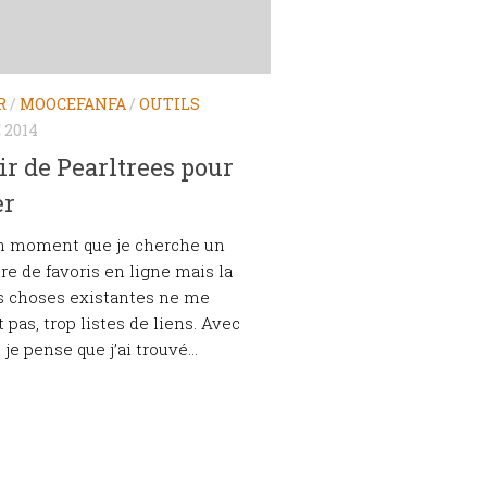
R
/
MOOCEFANFA
/
OUTILS
 2014
ir de Pearltrees pour
er
un moment que je cherche un
re de favoris en ligne mais la
s choses existantes ne me
 pas, trop listes de liens. Avec
 je pense que j’ai trouvé...