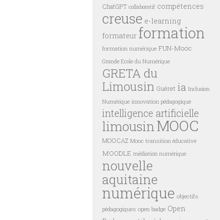
compétences
ChatGPT
collaboratif
creuse
e-learning
formation
formateur
FUN-Mooc
formation numérique
Grande Ecole du Numérique
GRETA du
Limousin
ia
Guéret
Inclusion
innovation pédagogique
Numérique
intelligence artificielle
MOOC
limousin
MOOCAZ
Mooc transition éducative
MOODLE
médiation numérique
nouvelle
aquitaine
numérique
objectifs
Open
pédagogiques
open badge