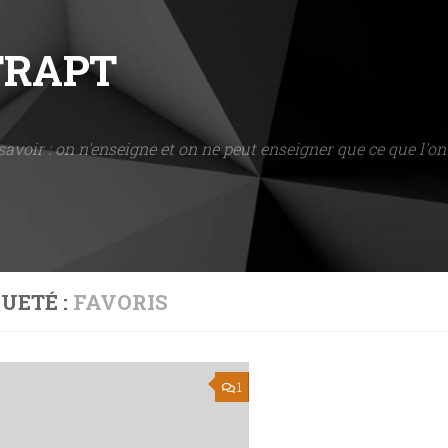
NTRAPT
savoir : on n'enseigne et on ne peut enseigner que ce que l'on 
UETÉ :
FAVORIS
1