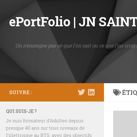
Skip to content
ePortFolio | JN SAI
On n'enseigne pas ce que l'on sait ou ce que l'on croit 
ÉTIQ
SUIVRE :
QUI SUIS-JE ?
Je suis formateur d’Adultes depuis
presque 40 ans sur tous niveaux de
l’illettrisme au BTS, avec des objectifs