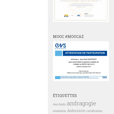
MOOC #MOOCAZ
ÉTIQUETTES
andragogie
#archinfo
Aubusson
certification
attestation